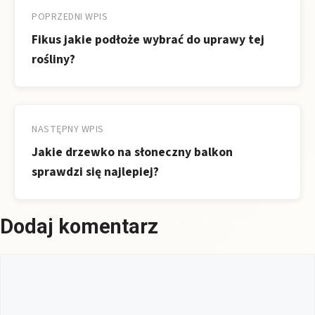
wpisu
POPRZEDNI WPIS
Fikus jakie podłoże wybrać do uprawy tej
rośliny?
NASTĘPNY WPIS
Jakie drzewko na słoneczny balkon
sprawdzi się najlepiej?
Dodaj komentarz
Komentarz