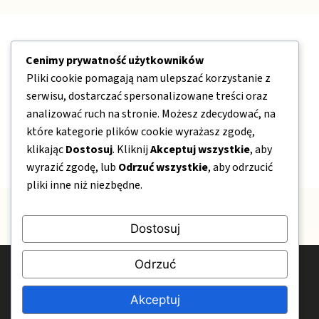
Nawigacja
Cenimy prywatność użytkowników
Pliki cookie pomagają nam ulepszać korzystanie z
O nas
serwisu, dostarczać spersonalizowane treści oraz
Kontakt
analizować ruch na stronie. Możesz zdecydować, na
które kategorie plików cookie wyrażasz zgodę,
Mapa strony
klikając
Dostosuj
. Kliknij
Akceptuj wszystkie
, aby
Polityka prywatności
wyrazić zgodę, lub
Odrzuć wszystkie
, aby odrzucić
pliki inne niż niezbędne.
Dostosuj
Odrzuć
© 2026 OgrodPelenKwiatow.pl
Polityka prywatności
Kontakt
O nas
Akceptuj