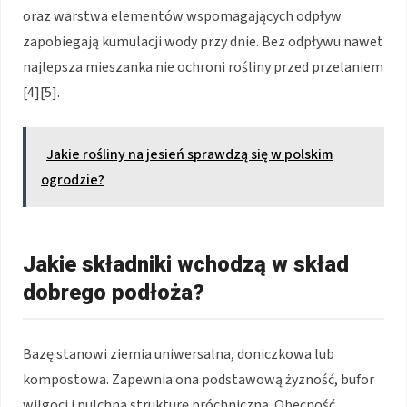
oraz warstwa elementów wspomagających odpływ
zapobiegają kumulacji wody przy dnie. Bez odpływu nawet
najlepsza mieszanka nie ochroni rośliny przed przelaniem
[4][5].
Jakie rośliny na jesień sprawdzą się w polskim
ogrodzie?
Jakie składniki wchodzą w skład
dobrego podłoża?
Bazę stanowi ziemia uniwersalna, doniczkowa lub
kompostowa. Zapewnia ona podstawową żyzność, bufor
wilgoci i pulchną strukturę próchniczną. Obecność