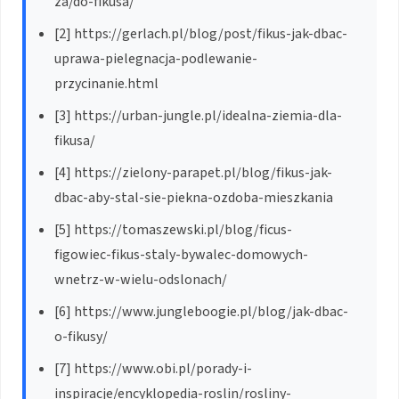
za/do-fikusa/
[2] https://gerlach.pl/blog/post/fikus-jak-dbac-
uprawa-pielegnacja-podlewanie-
przycinanie.html
[3] https://urban-jungle.pl/idealna-ziemia-dla-
fikusa/
[4] https://zielony-parapet.pl/blog/fikus-jak-
dbac-aby-stal-sie-piekna-ozdoba-mieszkania
[5] https://tomaszewski.pl/blog/ficus-
figowiec-fikus-staly-bywalec-domowych-
wnetrz-w-wielu-odslonach/
[6] https://www.jungleboogie.pl/blog/jak-dbac-
o-fikusy/
[7] https://www.obi.pl/porady-i-
inspiracje/encyklopedia-roslin/rosliny-