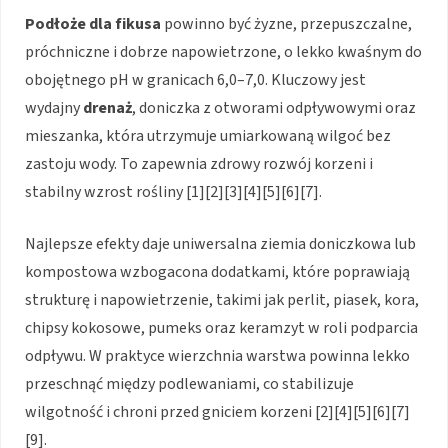
Podłoże dla fikusa
powinno być żyzne, przepuszczalne,
próchniczne i dobrze napowietrzone, o lekko kwaśnym do
obojętnego pH w granicach 6,0–7,0. Kluczowy jest
wydajny
drenaż
, doniczka z otworami odpływowymi oraz
mieszanka, która utrzymuje umiarkowaną wilgoć bez
zastoju wody. To zapewnia zdrowy rozwój korzeni i
stabilny wzrost rośliny [1][2][3][4][5][6][7].
Najlepsze efekty daje uniwersalna ziemia doniczkowa lub
kompostowa wzbogacona dodatkami, które poprawiają
strukturę i napowietrzenie, takimi jak perlit, piasek, kora,
chipsy kokosowe, pumeks oraz keramzyt w roli podparcia
odpływu. W praktyce wierzchnia warstwa powinna lekko
przeschnąć między podlewaniami, co stabilizuje
wilgotność i chroni przed gniciem korzeni [2][4][5][6][7]
[9].