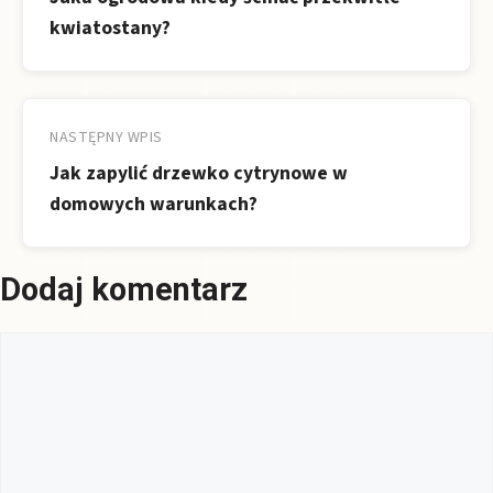
kwiatostany?
NASTĘPNY WPIS
Jak zapylić drzewko cytrynowe w
domowych warunkach?
Dodaj komentarz
Komentarz