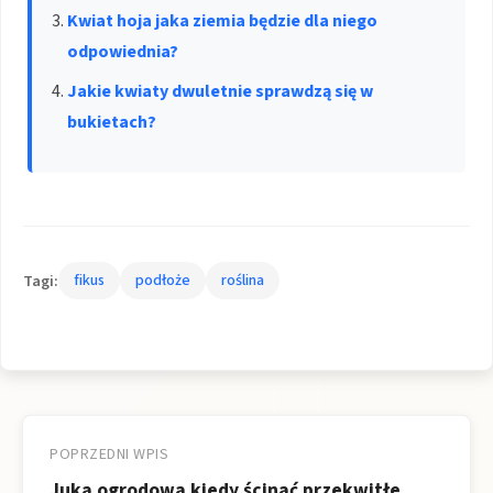
Kwiat hoja jaka ziemia będzie dla niego
odpowiednia?
Jakie kwiaty dwuletnie sprawdzą się w
bukietach?
Tagi:
fikus
podłoże
roślina
Nawigacja
wpisu
POPRZEDNI WPIS
Juka ogrodowa kiedy ścinać przekwitłe