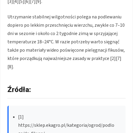
[3][4][5][6][7][9].
Utrzymanie stabilnej wilgotności polega na podlewaniu
dopiero po lekkim przeschnięciu wierzchu, zwykle co 7–10
dni w sezonie i około co 2 tygodnie zimą w sprzyjającej
temperaturze 18–24°C. W razie potrzeby warto sięgnąć
także po materiały wideo poświęcone pielęgnacji fikusów,
które porządkują najważniejsze zasady w praktyce [2][7]
[8].
Źródła:
[1]
https://sklep.ekagro.pl/kategoria/ogrod/podlo