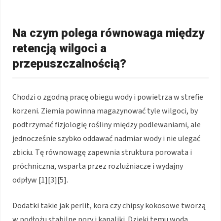
Na czym polega równowaga między
retencją wilgoci a
przepuszczalnością?
Chodzi o zgodną pracę obiegu wody i powietrza w strefie
korzeni. Ziemia powinna magazynować tyle wilgoci, by
podtrzymać fizjologię rośliny między podlewaniami, ale
jednocześnie szybko oddawać nadmiar wody i nie ulegać
zbiciu. Tę równowagę zapewnia struktura porowata i
próchniczna, wsparta przez rozluźniacze i wydajny
odpływ [1][3][5].
Dodatki takie jak perlit, kora czy chipsy kokosowe tworzą
w podłożu stabilne pory i kanaliki. Dzięki temu woda