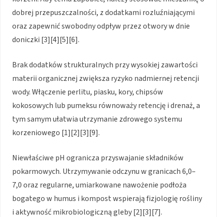
dobrej przepuszczalności, z dodatkami rozluźniającymi
oraz zapewnić swobodny odpływ przez otwory w dnie
doniczki [3][4][5][6].
Brak dodatków strukturalnych przy wysokiej zawartości
materii organicznej zwiększa ryzyko nadmiernej retencji
wody. Włączenie perlitu, piasku, kory, chipsów
kokosowych lub pumeksu równoważy retencję i drenaż, a
tym samym ułatwia utrzymanie zdrowego systemu
korzeniowego [1][2][3][9].
Niewłaściwe pH ogranicza przyswajanie składników
pokarmowych. Utrzymywanie odczynu w granicach 6,0–
7,0 oraz regularne, umiarkowane nawożenie podłoża
bogatego w humus i kompost wspierają fizjologię rośliny
i aktywność mikrobiologiczną gleby [2][3][7].