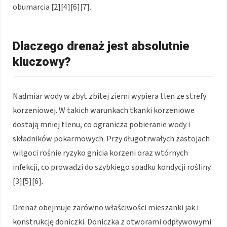
obumarcia [2][4][6][7].
Dlaczego drenaż jest absolutnie
kluczowy?
Nadmiar wody w zbyt zbitej ziemi wypiera tlen ze strefy
korzeniowej. W takich warunkach tkanki korzeniowe
dostają mniej tlenu, co ogranicza pobieranie wody i
składników pokarmowych. Przy długotrwałych zastojach
wilgoci rośnie ryzyko gnicia korzeni oraz wtórnych
infekcji, co prowadzi do szybkiego spadku kondycji rośliny
[3][5][6].
Drenaż obejmuje zarówno właściwości mieszanki jak i
konstrukcję doniczki. Doniczka z otworami odpływowymi