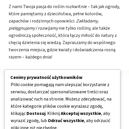
Z nami Twoja pasja do roślin rozkwitnie – tak jak ogrody,
które pamiętamy z dzieciństwa, pełne kolorów,
zapachów i rodzinnych opowieści.
Zakładamy,
pielęgnujemy i rozwijamy
nie tylko rośliny, ale także
ogrodniczą społeczność, która łączy miłość do natury z
chęcią dzielenia się wiedzą. Zapraszamy do wspólnego
tworzenia miejsca, gdzie kwiaty i doświadczenia rosną
razem – każdego dnia!
Cenimy prywatność użytkowników
Pliki cookie pomagają nam ulepszać korzystanie z
Nawigacja
serwisu, dostarczać spersonalizowane treści oraz
analizować ruch na stronie. Możesz zdecydować, na
O nas
które kategorie plików cookie wyrażasz zgodę,
klikając
Dostosuj
. Kliknij
Akceptuj wszystkie
, aby
Kontakt
wyrazić zgodę, lub
Odrzuć wszystkie
, aby odrzucić
Mapa strony
pliki inne niż niezbędne.