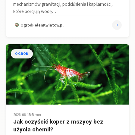
mechanizmów grawitacji, podciśnienia i kapilarności,
które porcjują wodę…
OgrodPelenKwiatow.pl
OGRÓD
2026-06-15
•
5 min
Jak oczyścić koper z mszycy bez
użycia chemii?