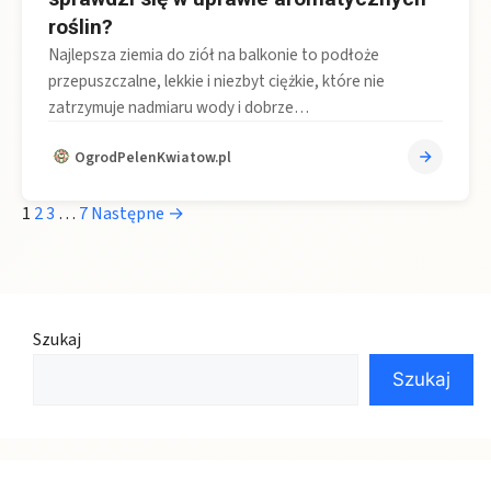
roślin?
Najlepsza ziemia do ziół na balkonie to podłoże
przepuszczalne, lekkie i niezbyt ciężkie, które nie
zatrzymuje nadmiaru wody i dobrze…
OgrodPelenKwiatow.pl
1
2
3
…
7
Następne →
Szukaj
Szukaj