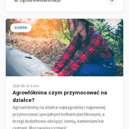
OgrodPelenKwiatow.pl
OGRÓD
2026-06-21
•
6 min
Agrowłóknina czym przymocować na
działce?
Agrowłókninę na działce najwygodniej i najpewniej
przymocować specjalnymi kołkami plastikowymi, a
brzegi dodatkowo obciążyć ziemią, kamieniami lub
cegłami. Mocowania rozmieść…