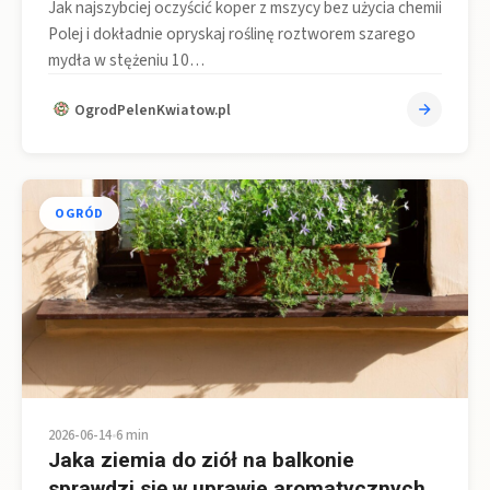
Jak najszybciej oczyścić koper z mszycy bez użycia chemii
Polej i dokładnie opryskaj roślinę roztworem szarego
mydła w stężeniu 10…
OgrodPelenKwiatow.pl
OGRÓD
2026-06-14
•
6 min
Jaka ziemia do ziół na balkonie
sprawdzi się w uprawie aromatycznych