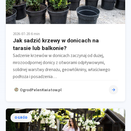
2026-07-20
•
6 min
Jak sadzić krzewy w donicach na
tarasie lub balkonie?
Sadzenie krzewów w donicach zaczynaj od dużej,
mrozoodpornej donicy z otworami odpływowymi,
solidnej warstwy drenażu, geowłókniny, właściwego
podłoża i posadzenia…
OgrodPelenKwiatow.pl
OGRÓD