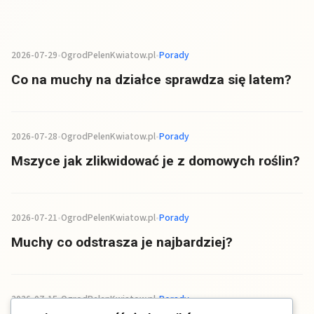
2026-07-29
•
OgrodPelenKwiatow.pl
•
Porady
Co na muchy na działce sprawdza się latem?
2026-07-28
•
OgrodPelenKwiatow.pl
•
Porady
Mszyce jak zlikwidować je z domowych roślin?
2026-07-21
•
OgrodPelenKwiatow.pl
•
Porady
Muchy co odstrasza je najbardziej?
2026-07-15
•
OgrodPelenKwiatow.pl
•
Porady