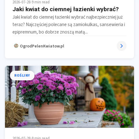
2026-07-28
•
9 min read
Jaki kwiat do ciemnej łazienki wybrać?
Jaki kwiat do ciemnej łazienki wybrać najbezpieczniej już
teraz? Najczęściej polecane są zamiokulkas, sansewieria i
epipremnum, bo dobrze znoszą małą...
OgrodPelenKwiatow.pl
ROŚLINY
2026-07-28
•
8 min read