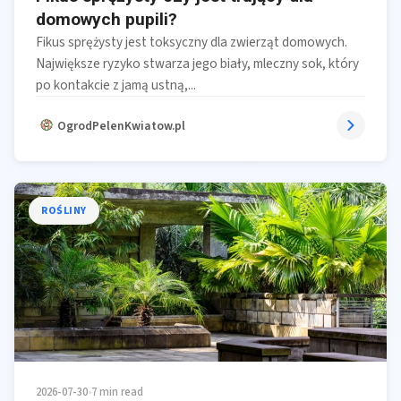
domowych pupili?
Fikus sprężysty jest toksyczny dla zwierząt domowych.
Największe ryzyko stwarza jego biały, mleczny sok, który
po kontakcie z jamą ustną,...
OgrodPelenKwiatow.pl
ROŚLINY
2026-07-30
•
7 min read