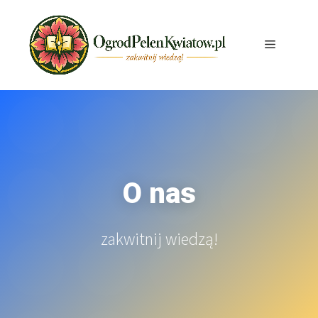
Przejdź
do
treści
Menu
O nas
zakwitnij wiedzą!