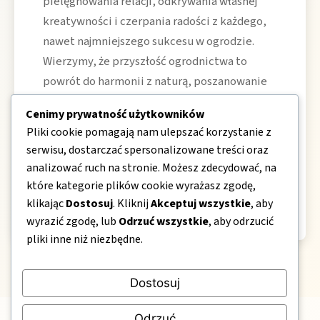
pielęgnowania relacji, odkrywania własnej
kreatywności i czerpania radości z każdego,
nawet najmniejszego sukcesu w ogrodzie.
Wierzymy, że przyszłość ogrodnictwa to
powrót do harmonii z naturą, poszanowanie
tradycji i otwartość na nowe idee. Chcemy być
Cenimy prywatność użytkowników
przewodnikiem w tej podróży – miejscem,
Pliki cookie pomagają nam ulepszać korzystanie z
które motywuje do działania, łączy pokolenia
serwisu, dostarczać spersonalizowane treści oraz
i sprawia, że każdy ogród staje się
analizować ruch na stronie. Możesz zdecydować, na
przestrzenią pełną życia, inspiracji i
które kategorie plików cookie wyrażasz zgodę,
niekończących się możliwości.
klikając
Dostosuj
. Kliknij
Akceptuj wszystkie
, aby
wyrazić zgodę, lub
Odrzuć wszystkie
, aby odrzucić
pliki inne niż niezbędne.
Dostosuj
Odrzuć