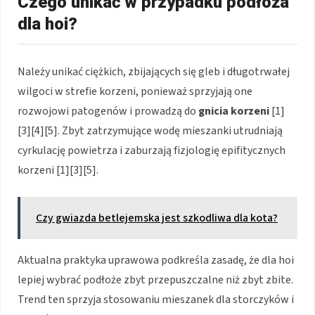
Czego unikać w przypadku podłoża
dla hoi?
Należy unikać ciężkich, zbijających się gleb i długotrwałej
wilgoci w strefie korzeni, ponieważ sprzyjają one
rozwojowi patogenów i prowadzą do
gnicia korzeni
[1]
[3][4][5]. Zbyt zatrzymujące wodę mieszanki utrudniają
cyrkulację powietrza i zaburzają fizjologię epifitycznych
korzeni [1][3][5].
Czy gwiazda betlejemska jest szkodliwa dla kota?
Aktualna praktyka uprawowa podkreśla zasadę, że dla hoi
lepiej wybrać podłoże zbyt przepuszczalne niż zbyt zbite.
Trend ten sprzyja stosowaniu mieszanek dla storczyków i