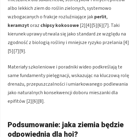
albo lekkich ziem do roślin zielonych, systemowo
wzbogacanych o frakcje rozluźniające jak
perlit
,
keramzyt
oraz
chipsy kokosowe
[2][4][5][6][7]. Taki
kierunek uprawy utrwala się jako standard ze względu na
zgodność z biologią rośliny i mniejsze ryzyko przelania [4]
[5][7][9].
Materiały szkoleniowe i poradniki wideo podkreślają te
same fundamenty pielęgnacji, wskazując na kluczową rolę
drenażu, przepuszczalności i umiarkowanego podlewania
jako naturalnych konsekwencji doboru mieszanki dla
epifitów [2][6][8].
Podsumowanie: jaka ziemia będzie
odpowiednia dla hoi?