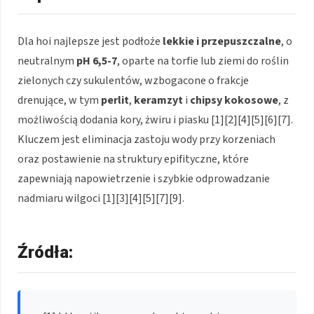
Dla hoi najlepsze jest podłoże
lekkie i przepuszczalne
, o
neutralnym
pH 6,5-7
, oparte na torfie lub ziemi do roślin
zielonych czy sukulentów, wzbogacone o frakcje
drenujące, w tym
perlit
,
keramzyt
i
chipsy kokosowe
, z
możliwością dodania kory, żwiru i piasku [1][2][4][5][6][7].
Kluczem jest eliminacja zastoju wody przy korzeniach
oraz postawienie na struktury epifityczne, które
zapewniają napowietrzenie i szybkie odprowadzanie
nadmiaru wilgoci [1][3][4][5][7][9].
Źródła: