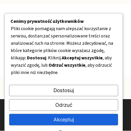
Nawigacja
Cenimy prywatność użytkowników
Pliki cookie pomagają nam ulepszać korzystanie z
O nas
serwisu, dostarczać spersonalizowane treści oraz
analizować ruch na stronie. Możesz zdecydować, na
Kontakt
które kategorie plików cookie wyrażasz zgodę,
Mapa strony
klikając
Dostosuj
. Kliknij
Akceptuj wszystkie
, aby
Polityka prywatności
wyrazić zgodę, lub
Odrzuć wszystkie
, aby odrzucić
pliki inne niż niezbędne.
Dostosuj
Odrzuć
© 2026 OgrodPelenKwiatow.pl
Polityka prywatności
Kontakt
O nas
Akceptuj