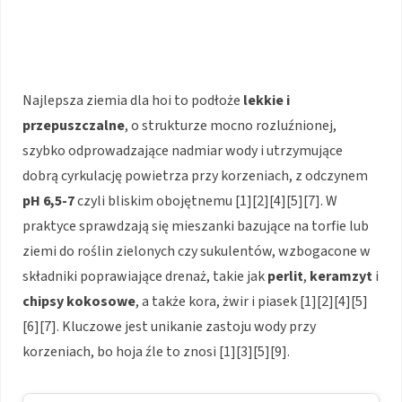
Najlepsza ziemia dla hoi to podłoże
lekkie i
przepuszczalne
, o strukturze mocno rozluźnionej,
szybko odprowadzające nadmiar wody i utrzymujące
dobrą cyrkulację powietrza przy korzeniach, z odczynem
pH 6,5-7
czyli bliskim obojętnemu [1][2][4][5][7]. W
praktyce sprawdzają się mieszanki bazujące na torfie lub
ziemi do roślin zielonych czy sukulentów, wzbogacone w
składniki poprawiające drenaż, takie jak
perlit
,
keramzyt
i
chipsy kokosowe
, a także kora, żwir i piasek [1][2][4][5]
[6][7]. Kluczowe jest unikanie zastoju wody przy
korzeniach, bo hoja źle to znosi [1][3][5][9].