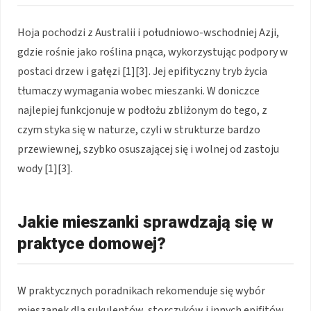
Hoja pochodzi z Australii i południowo-wschodniej Azji,
gdzie rośnie jako roślina pnąca, wykorzystując podpory w
postaci drzew i gałęzi [1][3]. Jej epifityczny tryb życia
tłumaczy wymagania wobec mieszanki. W doniczce
najlepiej funkcjonuje w podłożu zbliżonym do tego, z
czym styka się w naturze, czyli w strukturze bardzo
przewiewnej, szybko osuszającej się i wolnej od zastoju
wody [1][3].
Jakie mieszanki sprawdzają się w
praktyce domowej?
W praktycznych poradnikach rekomenduje się wybór
mieszanek dla sukulentów, storczyków i innych epifitów