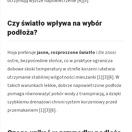
utrzymują wyższe napowietrzenie [4][5].
Czy światło wpływa na wybór
podłoża?
Hoja preferuje
jasne, rozproszone światło
i źle znosi
ostre, bezpośrednie słońce, co w praktyce ogranicza
dobowe skoki temperatury w strefie korzeni i ułatwia
utrzymanie stabilnej wilgotności mieszanki [1][3][6]. W
takich warunkach lekkie, dobrze napowietrzone podłoże
pomaga równoważyć pobór wody z transpiracją, a dzięki
szybkiemu drenażowi chroni system korzeniowy przed
przemakaniem [1][3][6].