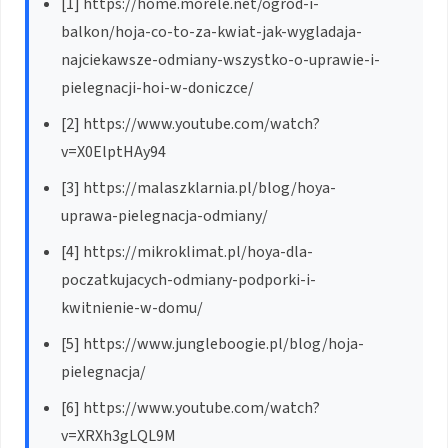
[1] https://home.morele.net/ogrod-i-
balkon/hoja-co-to-za-kwiat-jak-wygladaja-
najciekawsze-odmiany-wszystko-o-uprawie-i-
pielegnacji-hoi-w-doniczce/
[2] https://www.youtube.com/watch?
v=X0ElptHAy94
[3] https://malaszklarnia.pl/blog/hoya-
uprawa-pielegnacja-odmiany/
[4] https://mikroklimat.pl/hoya-dla-
poczatkujacych-odmiany-podporki-i-
kwitnienie-w-domu/
[5] https://www.jungleboogie.pl/blog/hoja-
pielegnacja/
[6] https://www.youtube.com/watch?
v=XRXh3gLQL9M