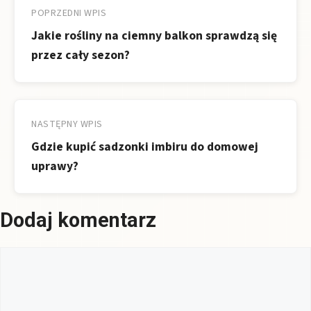
wpisu
POPRZEDNI WPIS
Jakie rośliny na ciemny balkon sprawdzą się
przez cały sezon?
NASTĘPNY WPIS
Gdzie kupić sadzonki imbiru do domowej
uprawy?
Dodaj komentarz
Komentarz