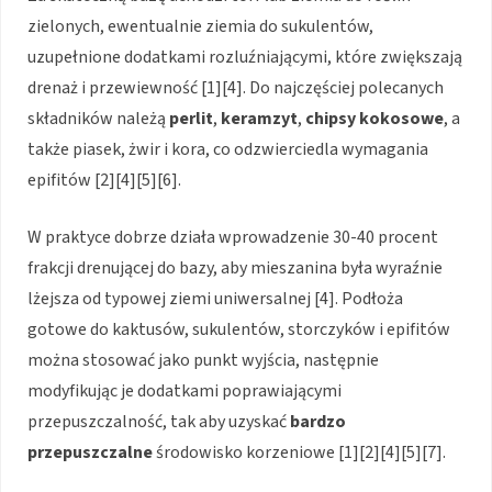
zielonych, ewentualnie ziemia do sukulentów,
uzupełnione dodatkami rozluźniającymi, które zwiększają
drenaż i przewiewność [1][4]. Do najczęściej polecanych
składników należą
perlit
,
keramzyt
,
chipsy kokosowe
, a
także piasek, żwir i kora, co odzwierciedla wymagania
epifitów [2][4][5][6].
W praktyce dobrze działa wprowadzenie 30-40 procent
frakcji drenującej do bazy, aby mieszanina była wyraźnie
lżejsza od typowej ziemi uniwersalnej [4]. Podłoża
gotowe do kaktusów, sukulentów, storczyków i epifitów
można stosować jako punkt wyjścia, następnie
modyfikując je dodatkami poprawiającymi
przepuszczalność, tak aby uzyskać
bardzo
przepuszczalne
środowisko korzeniowe [1][2][4][5][7].