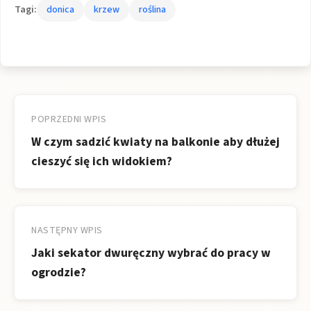
Tagi:
donica
krzew
roślina
Nawigacja
wpisu
POPRZEDNI WPIS
W czym sadzić kwiaty na balkonie aby dłużej
cieszyć się ich widokiem?
NASTĘPNY WPIS
Jaki sekator dwuręczny wybrać do pracy w
ogrodzie?