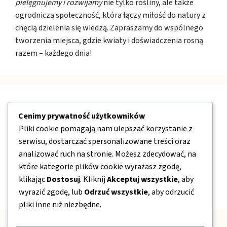
pielęgnujemy i rozwijamy
nie tylko rośliny, ale także
ogrodniczą społeczność, która łączy miłość do natury z
chęcią dzielenia się wiedzą. Zapraszamy do wspólnego
tworzenia miejsca, gdzie kwiaty i doświadczenia rosną
razem – każdego dnia!
Nawigacja
Cenimy prywatność użytkowników
Pliki cookie pomagają nam ulepszać korzystanie z
O nas
serwisu, dostarczać spersonalizowane treści oraz
Kontakt
analizować ruch na stronie. Możesz zdecydować, na
które kategorie plików cookie wyrażasz zgodę,
Mapa strony
klikając
Dostosuj
. Kliknij
Akceptuj wszystkie
, aby
Polityka prywatności
wyrazić zgodę, lub
Odrzuć wszystkie
, aby odrzucić
pliki inne niż niezbędne.