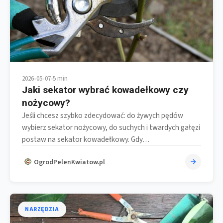
2026-05-07
•
5 min
Jaki sekator wybrać kowadełkowy czy
nożycowy?
Jeśli chcesz szybko zdecydować: do żywych pędów
wybierz sekator nożycowy, do suchych i twardych gałęzi
postaw na sekator kowadełkowy. Gdy…
OgrodPelenKwiatow.pl
NARZĘDZIA