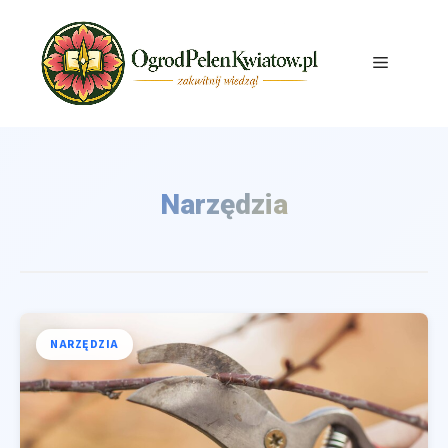
Przejdź
do
treści
Menu
Narzędzia
NARZĘDZIA