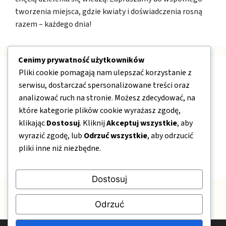
tworzenia miejsca, gdzie kwiaty i doświadczenia rosną
razem – każdego dnia!
Cenimy prywatność użytkowników
Pliki cookie pomagają nam ulepszać korzystanie z
Nawigacja
serwisu, dostarczać spersonalizowane treści oraz
analizować ruch na stronie. Możesz zdecydować, na
O nas
które kategorie plików cookie wyrażasz zgodę,
klikając
Dostosuj
. Kliknij
Akceptuj wszystkie
, aby
Kontakt
wyrazić zgodę, lub
Odrzuć wszystkie
, aby odrzucić
Mapa strony
pliki inne niż niezbędne.
Polityka prywatności
Dostosuj
Odrzuć