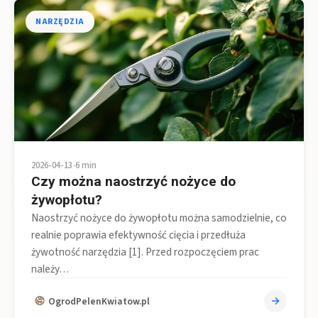
NARZĘDZIA
2026-04-13
•
6 min
Czy można naostrzyć nożyce do
żywopłotu?
Naostrzyć nożyce do żywopłotu można samodzielnie, co
realnie poprawia efektywność cięcia i przedłuża
żywotność narzędzia [1]. Przed rozpoczęciem prac
należy…
OgrodPelenKwiatow.pl