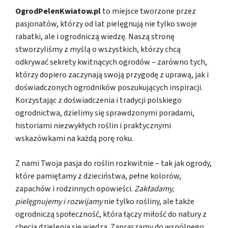
OgrodPelenKwiatow.pl
to miejsce tworzone przez
pasjonatów, którzy od lat pielęgnują nie tylko swoje
rabatki, ale i ogrodniczą wiedzę. Naszą stronę
stworzyliśmy z myślą o wszystkich, którzy chcą
odkrywać sekrety kwitnących ogrodów – zarówno tych,
którzy dopiero zaczynają swoją przygodę z uprawą, jak i
doświadczonych ogrodników poszukujących inspiracji.
Korzystając z doświadczenia i tradycji polskiego
ogrodnictwa, dzielimy się sprawdzonymi poradami,
historiami niezwykłych roślin i praktycznymi
wskazówkami na każdą porę roku.
Z nami Twoja pasja do roślin rozkwitnie – tak jak ogrody,
które pamiętamy z dzieciństwa, pełne kolorów,
zapachów i rodzinnych opowieści.
Zakładamy,
pielęgnujemy i rozwijamy
nie tylko rośliny, ale także
ogrodniczą społeczność, która łączy miłość do natury z
chęcią dzielenia się wiedzą. Zapraszamy do wspólnego