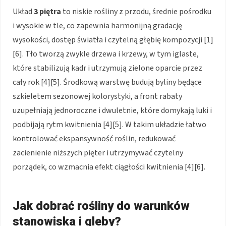
Układ
3 piętra
to niskie rośliny z przodu, średnie pośrodku
i wysokie w tle, co zapewnia harmonijną gradację
wysokości, dostęp światła i czytelną głębię kompozycji [1]
[6]. Tło tworzą zwykle drzewa i krzewy, w tym iglaste,
które stabilizują kadr i utrzymują zielone oparcie przez
cały rok [4][5]. Środkową warstwę budują byliny będące
szkieletem sezonowej kolorystyki, a front rabaty
uzupełniają jednoroczne i dwuletnie, które domykają luki i
podbijają rytm kwitnienia [4][5]. W takim układzie łatwo
kontrolować ekspansywność roślin, redukować
zacienienie niższych pięter i utrzymywać czytelny
porządek, co wzmacnia efekt ciągłości kwitnienia [4][6].
Jak dobrać rośliny do warunków
stanowiska i gleby?