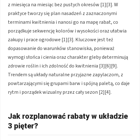
z miesięca na miesiąc bez pustych okresów [1][3]. W
praktyce tworzy się plan nasadzeń z zaznaczonymi
terminami kwitnienia i nanosi go na mapę rabat, co
porządkuje sekwencję kolorów i wysokości oraz ułatwia
zakupy i prace ogrodowe [1][3]. Kluczowe jest też
dopasowanie do warunków stanowiska, ponieważ
wymogi słońca i cienia oraz charakter gleby determinują
zdrowie roślin i ich zdolność do kwitnienia [3][6][9].
Trendem są układy naturalne przyjazne zapylaczom, z
powtarzającymi się grupami barw i spójną paletą, co daje
rytm i porządek wizualny przez cały sezon [2][4].
Jak rozplanować rabaty w układzie
3 pięter?