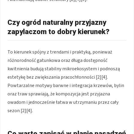
Czy ogród naturalny przyjazny
zapylaczom to dobry kierunek?
To kierunek spójny z trendami i praktyką, ponieważ
różnorodność gatunkowa oraz długa dostępność
kwitnienia budują stabilny mikroekosystem i podnoszą
estetykę bez zwiększania pracochłonności [2][4].
Powtarzalne motywy barwne i integracja krzewów, bylin
oraz traw sprawiają, że kompozycja jest przyjazna
owadom i jednocześnie łatwa w utrzymaniu przez cały
sezon [2][4].
Co warto zapisać w planie nasadzeń