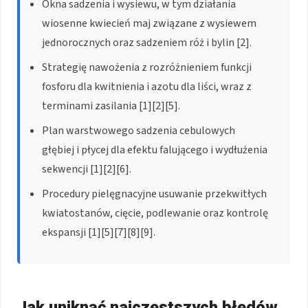
Okna sadzenia i wysiewu, w tym działania
wiosenne kwiecień maj związane z wysiewem
jednorocznych oraz sadzeniem róż i bylin [2].
Strategię nawożenia z rozróżnieniem funkcji
fosforu dla kwitnienia i azotu dla liści, wraz z
terminami zasilania [1][2][5].
Plan warstwowego sadzenia cebulowych
głębiej i płycej dla efektu falującego i wydłużenia
sekwencji [1][2][6].
Procedury pielęgnacyjne usuwanie przekwitłych
kwiatostanów, cięcie, podlewanie oraz kontrolę
ekspansji [1][5][7][8][9].
Jak uniknąć najczęstszych błędów