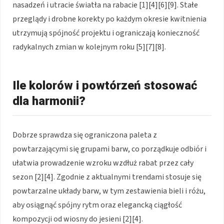
nasadzeń i utracie światła na rabacie [1][4][6][9]. Stałe
przeglądy i drobne korekty po każdym okresie kwitnienia
utrzymują spójność projektu i ograniczają konieczność
radykalnych zmian w kolejnym roku [5][7][8].
Ile kolorów i powtórzeń stosować
dla harmonii?
Dobrze sprawdza się ograniczona paleta z
powtarzającymi się grupami barw, co porządkuje odbiór i
ułatwia prowadzenie wzroku wzdłuż rabat przez cały
sezon [2][4]. Zgodnie z aktualnymi trendami stosuje się
powtarzalne układy barw, w tym zestawienia bieli i różu,
aby osiągnąć spójny rytm oraz elegancką ciągłość
kompozycji od wiosny do jesieni [2][4].