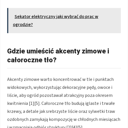
Sekator elektryczny jaki wybrać do prac w
ogrodzie?
Gdzie umieścić akcenty zimowe i
całoroczne tło?
Akcenty zimowe warto koncentrować w tle i punktach
widokowych, wykorzystując dekoracyjne pędy, owoce i
liście, aby ogród pozostawał atrakcyjny poza okresem
kwitnienia [1][5]. Całoroczne tło budują iglaste i trwałe
krzewy, a detale jak srebrzyste liście oraz sylwetki traw
ozdobnych zamykają kompozycję w chłodnych miesiącach
i wzmacniają odbiór struktury [2][4][5].