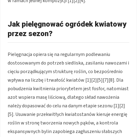
w ramach jednej kompozycji [1][2][4].
Jak pielęgnować ogródek kwiatowy
przez sezon?
Pielęgnacja opiera się na regularnym podlewaniu
dostosowanym do potrzeb siedliska, zasilaniu nawozami i
cięciu porządkującym strukturę roślin, co bezpośrednio
wpływa na liczbę i trwałość kwiatów [1][2][5][7][8]. Dla
pobudzenia kwitnienia priorytetem jest fosfor, natomiast
azot wspiera masę liściową, dlatego skład nawożenia
należy dopasować do celu na danym etapie sezonu [1][2]
[5]. Usuwanie przekwitłych kwiatostanów kieruje energię
roślin w stronę tworzenia nowych pąków, a kontrola
ekspansywnych bylin zapobiega zagłuszeniu słabszych