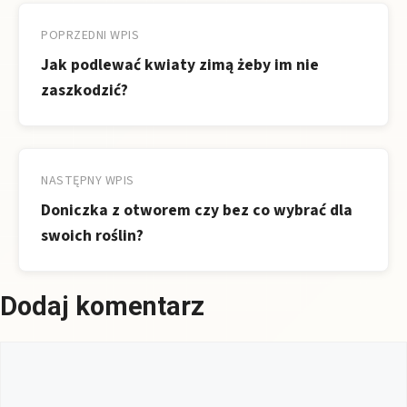
Nawigacja
wpisu
POPRZEDNI WPIS
Jak podlewać kwiaty zimą żeby im nie
zaszkodzić?
NASTĘPNY WPIS
Doniczka z otworem czy bez co wybrać dla
swoich roślin?
Dodaj komentarz
Komentarz