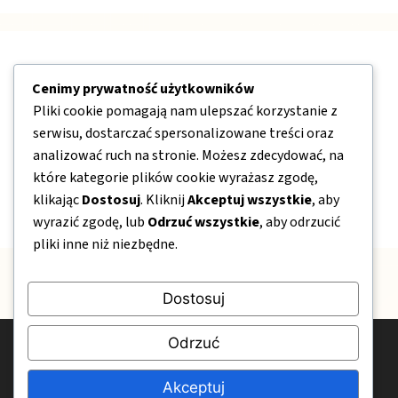
Nawigacja
Cenimy prywatność użytkowników
Pliki cookie pomagają nam ulepszać korzystanie z
O nas
serwisu, dostarczać spersonalizowane treści oraz
Kontakt
analizować ruch na stronie. Możesz zdecydować, na
które kategorie plików cookie wyrażasz zgodę,
Mapa strony
klikając
Dostosuj
. Kliknij
Akceptuj wszystkie
, aby
Polityka prywatności
wyrazić zgodę, lub
Odrzuć wszystkie
, aby odrzucić
pliki inne niż niezbędne.
Dostosuj
Odrzuć
© 2026 OgrodPelenKwiatow.pl
Polityka prywatności
Kontakt
O nas
Akceptuj