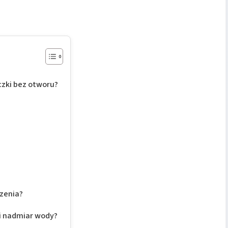
czki bez otworu?
dzenia?
i nadmiar wody?