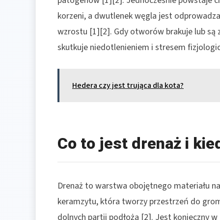
patogenów [1][2]. Jednocześnie powstaje ci
korzeni, a dwutlenek węgla jest odprowadzan
wzrostu [1][2]. Gdy otworów brakuje lub są 
skutkuje niedotlenieniem i stresem fizjologi
Hedera czy jest trująca dla kota?
Co to jest drenaż i ki
Drenaż to warstwa obojętnego materiału na
keramzytu, która tworzy przestrzeń do gro
dolnych partii podłoża [2]. Jest konieczny 