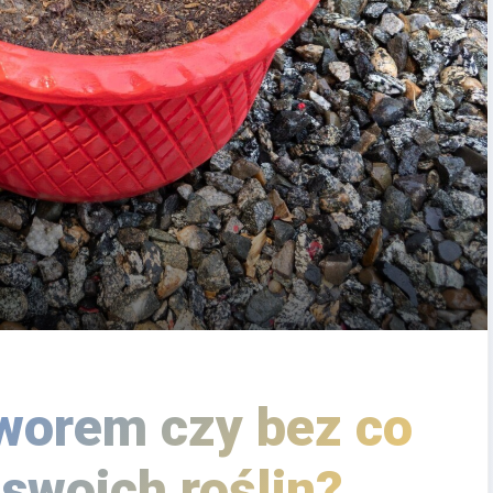
worem czy bez co
 swoich roślin?