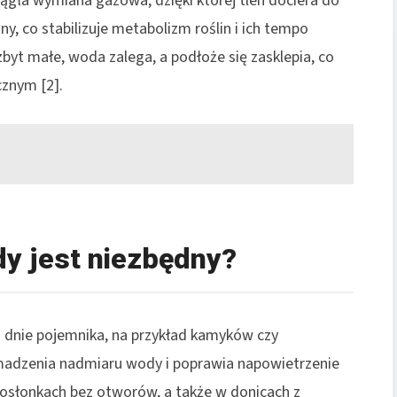
ągła wymiana gazowa, dzięki której tlen dociera do
y, co stabilizuje metabolizm roślin i ich tempo
zbyt małe, woda zalega, a podłoże się zasklepia, co
cznym [2].
edy jest niezbędny?
 dnie pojemnika, na przykład kamyków czy
madzenia nadmiaru wody i poprawia napowietrzenie
w osłonkach bez otworów, a także w donicach z