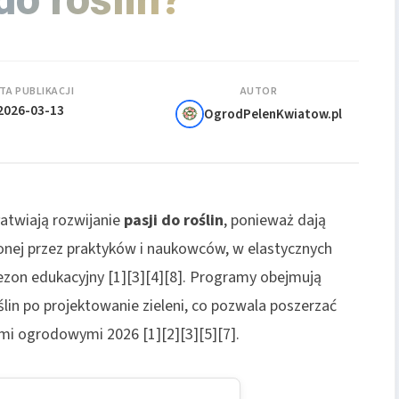
TA PUBLIKACJI
AUTOR
2026-03-13
OgrodPelenKwiatow.pl
łatwiają rozwijanie
pasji do roślin
, ponieważ dają
onej przez praktyków i naukowców, w elastycznych
sezon edukacyjny [1][3][4][8]. Programy obejmują
lin po projektowanie zieleni, co pozwala poszerzać
i ogrodowymi 2026 [1][2][3][5][7].