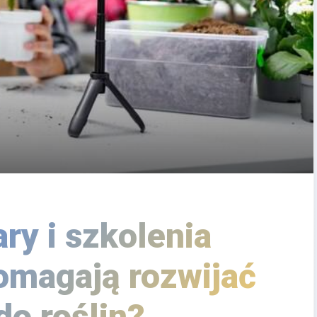
ry i szkolenia
omagają rozwijać
do roślin?