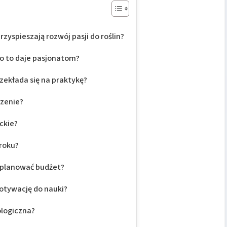
zyspieszają rozwój pasji do roślin?
co to daje pasjonatom?
zekłada się na praktykę?
czenie?
ckie?
 roku?
zaplanować budżet?
otywację do nauki?
ologiczna?