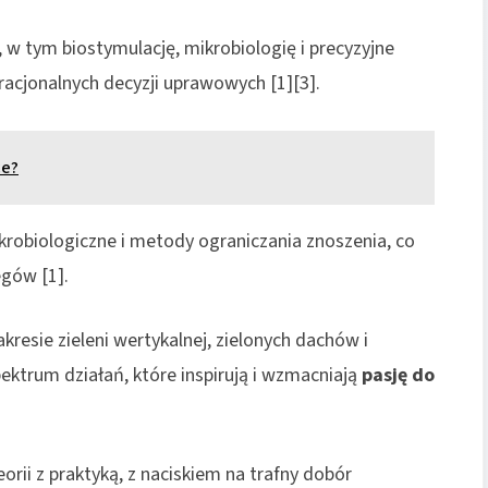
w tym biostymulację, mikrobiologię i precyzyjne
racjonalnych decyzji uprawowych [1][3].
ce?
krobiologiczne i metody ograniczania znoszenia, co
gów [1].
resie zieleni wertykalnej, zielonych dachów i
ktrum działań, które inspirują i wzmacniają
pasję do
orii z praktyką, z naciskiem na trafny dobór