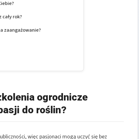
Ciebie?
 cały rok?
sza zaangażowanie?
zkolenia ogrodnicze
asji do roślin?
ubliczności, więc pasjonaci mogą uczyć się bez