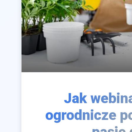
Jak webina
ogrodnicze p
pasję 