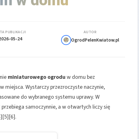
em w domu
TA PUBLIKACJI
AUTOR
2026-05-24
OgrodPelenKwiatow.pl
enie
miniaturowego ogrodu
w domu bez
w miejsca. Wystarczy przezroczyste naczynie,
opasowane do wybranego systemu uprawy. W
przebiega samoczynnie, a w otwartych liczy się
][5][6].