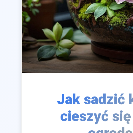
Jak sadzić 
cieszyć si