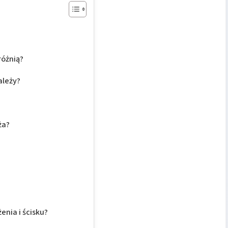
różnią?
ależy?
ża?
nia i ścisku?