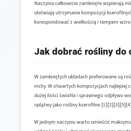
Naczynia całkowicie zamknięte wspierają mi
ułatwiają utrzymanie kompozycji kserofilny
korespondować z wielkością i tempem wzrostu
Jak dobrać rośliny do
W zamkniętych układach preferowane są rośli
mchy. W otwartych kompozycjach najlepiej c
dużej ilości światła i sprawnego odpływu wo
oplątwy jako rośliny kserofilne [1][2][3][5][4]
W jednym naczyniu warto umieścić maksymal