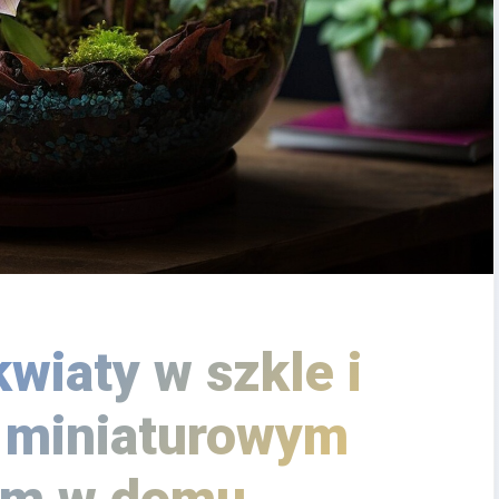
kwiaty w szkle i
ę miniaturowym