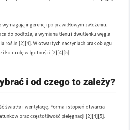
e wymagają ingerencji po prawidłowym założeniu.
raca do podłoża, a wymiana tlenu i dwutlenku węgla
a roślin [2][4]. W otwartych naczyniach brak obiegu
 kontrolę wilgotności [2][4][5].
ybrać i od czego to zależy?
ć światła i wentylację. Forma i stopień otwarcia
tunków oraz częstotliwość pielęgnacji [2][4][5].