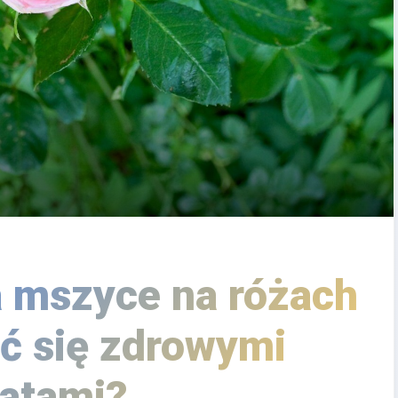
 mszyce na różach
ć się zdrowymi
atami?