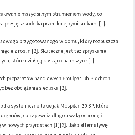
płukiwanie mszyc silnym strumieniem wody, co
ża presję szkodnika przed kolejnymi krokami [1].
tasowego przygotowanego w domu, który rozpuszcza
cie z roślin [2]. Skuteczne jest też spryskanie
ych, które działają dusząco na mszyce [1].
ych preparatów handlowych Emulpar lub Biochron,
 bez obciążania siedliska [2].
środki systemiczne takie jak Mospilan 20 SP, które
h organów, co zapewnia długotrwałą ochronę i
ę w nowych przyrostach [1][2]. Jako alternatywę
rzeby jednoczesnej ochrony przed chorobami