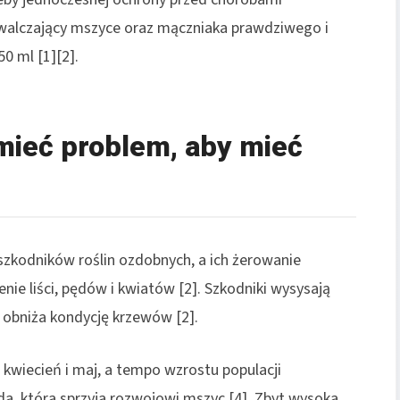
zwalczający mszyce oraz mączniaka prawdziwego i
0 ml [1][2].
mieć problem, aby mieć
szkodników roślin ozdobnych, a ich żerowanie
enie liści, pędów i kwiatów [2]. Szkodniki wysysają
o obniża kondycję krzewów [2].
kwiecień i maj, a tempo wzrostu populacji
a, która sprzyja rozwojowi mszyc [4]. Zbyt wysoka