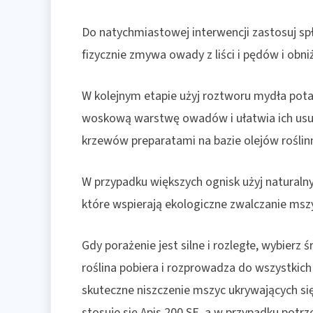
Do natychmiastowej interwencji zastosuj s
fizycznie zmywa owady z liści i pędów i obni
W kolejnym etapie użyj roztworu mydła po
woskową warstwę owadów i ułatwia ich usunię
krzewów preparatami na bazie olejów roślinn
W przypadku większych ognisk użyj naturaln
które wspierają ekologiczne zwalczanie mszyc
Gdy porażenie jest silne i rozległe, wybierz 
roślina pobiera i rozprowadza do wszystkic
skuteczne niszczenie mszyc ukrywających si
stosuje się Apis 200 SE, a w przypadku pot