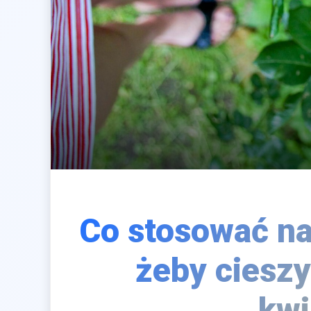
Co stosować na
żeby cieszy
kwi