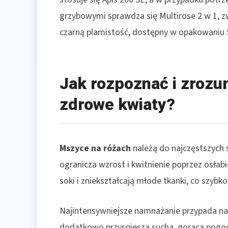
grzybowymi sprawdza się Multirose 2 w 1, 
czarną plamistość, dostępny w opakowaniu 5
Jak rozpoznać i zrozu
zdrowe kwiaty?
Mszyce na różach
należą do najczęstszych 
ogranicza wzrost i kwitnienie poprzez osłabi
soki i zniekształcają młode tkanki, co szybk
Najintensywniejsze namnażanie przypada na 
dodatkowo przyspiesza sucha, gorąca pogod