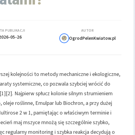
TA PUBLIKACJI
AUTOR
2026-05-26
OgrodPelenKwiatow.pl
szej kolejności to metody mechaniczne i ekologiczne,
araty systemiczne, co pozwala szybciej wrócić do
 [1][2]. Najpierw spłucz kolonie silnym strumieniem
oleje roślinne, Emulpar lub Biochron, a przy dużej
 Multirose 2 w 1, pamiętając o właściwym terminie i
iecień maj mszyce mnożą się szczególnie szybko,
ęc regularny monitoring i szybka reakcja decydują o