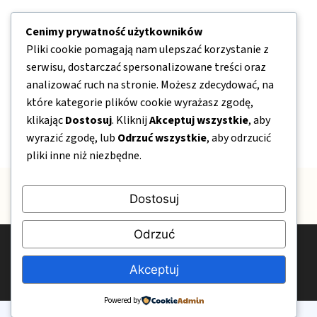
Nawigacja
Cenimy prywatność użytkowników
Pliki cookie pomagają nam ulepszać korzystanie z
serwisu, dostarczać spersonalizowane treści oraz
O nas
analizować ruch na stronie. Możesz zdecydować, na
Kontakt
które kategorie plików cookie wyrażasz zgodę,
Mapa strony
klikając
Dostosuj
. Kliknij
Akceptuj wszystkie
, aby
Polityka prywatności
wyrazić zgodę, lub
Odrzuć wszystkie
, aby odrzucić
pliki inne niż niezbędne.
Dostosuj
Odrzuć
© 2026 OgrodPelenKwiatow.pl
Akceptuj
Polityka prywatności
Kontakt
O nas
Powered by