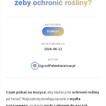
żeby ochronić rośliny?
KATEGORIA
PORADY
DATA PUBLIKACJI
2026-06-12
AUTOR
OgrodPelenKwiatow.pl
Czym psikać na mszyce
, aby skutecznie
ochronić rośliny
już teraz? Najszybciej działają opryski z
mydła
potasowego
, roztwór
wody z płynem do naczyń
,