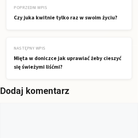
wpisu
POPRZEDNI WPIS
Czy juka kwitnie tylko raz w swoim życiu?
NASTĘPNY WPIS
Mięta w doniczce jak uprawiać żeby cieszyć
się świeżymi liśćmi?
Dodaj komentarz
Komentarz