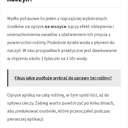
Mydło potasowe to jeden z najczęściej wybieranych
środków na oprysk
na mszyce
. Łączy efekt oblepienia i
unieruchomienia owadów z ułatwieniem ich zmycia z
powierzchni rośliny. Podobnie działa woda z płynem do
naczyń. W obu przypadkach praktyczne jest dawkowanie
w stężeniu około 1 łyżeczki na 1 litr wody.
Fikus jakie podłoże wybrać do uprawy tej rośliny?
Oprysk aplikuj na całą roślinę, w tym spód liści, aż do
spływu cieczy. Zabieg warto powtórzyć po kilku dniach,
aby zredukować osobniki, które przeoczyłeś podczas
pierwszej aplikacji.