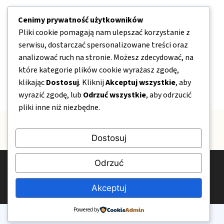
Nawigacja
Cenimy prywatność użytkowników
Pliki cookie pomagają nam ulepszać korzystanie z
O nas
serwisu, dostarczać spersonalizowane treści oraz
Kontakt
analizować ruch na stronie. Możesz zdecydować, na
które kategorie plików cookie wyrażasz zgodę,
Mapa strony
klikając
Dostosuj
. Kliknij
Akceptuj wszystkie
, aby
Polityka prywatności
wyrazić zgodę, lub
Odrzuć wszystkie
, aby odrzucić
pliki inne niż niezbędne.
Dostosuj
Odrzuć
© 2026 OgrodPelenKwiatow.pl
Polityka prywatności
Kontakt
O nas
Akceptuj
Powered by