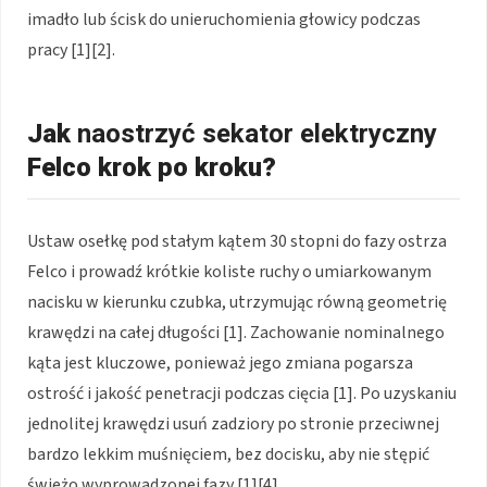
imadło lub ścisk do unieruchomienia głowicy podczas
pracy [1][2].
Jak
naostrzyć sekator elektryczny
Felco krok po kroku?
Ustaw osełkę pod stałym kątem 30 stopni do fazy ostrza
Felco i prowadź krótkie koliste ruchy o umiarkowanym
nacisku w kierunku czubka, utrzymując równą geometrię
krawędzi na całej długości [1]. Zachowanie nominalnego
kąta jest kluczowe, ponieważ jego zmiana pogarsza
ostrość i jakość penetracji podczas cięcia [1]. Po uzyskaniu
jednolitej krawędzi usuń zadziory po stronie przeciwnej
bardzo lekkim muśnięciem, bez docisku, aby nie stępić
świeżo wyprowadzonej fazy [1][4].