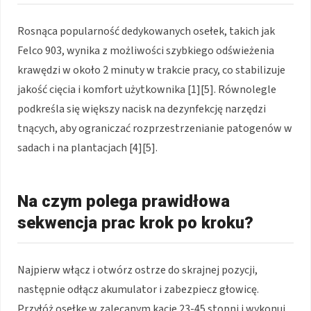
Rosnąca popularność dedykowanych osełek, takich jak
Felco 903, wynika z możliwości szybkiego odświeżenia
krawędzi w około 2 minuty w trakcie pracy, co stabilizuje
jakość cięcia i komfort użytkownika [1][5]. Równolegle
podkreśla się większy nacisk na dezynfekcję narzędzi
tnących, aby ograniczać rozprzestrzenianie patogenów w
sadach i na plantacjach [4][5].
Na czym polega prawidłowa
sekwencja prac krok po kroku?
Najpierw włącz i otwórz ostrze do skrajnej pozycji,
następnie odłącz akumulator i zabezpiecz głowicę.
Przyłóż osełkę w zalecanym kącie 23-45 stopni i wykonuj