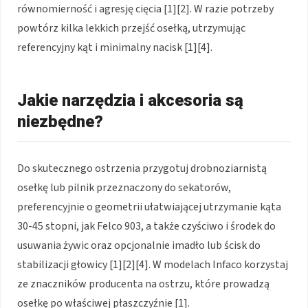
równomierność i agresję cięcia [1][2]. W razie potrzeby
powtórz kilka lekkich przejść osełką, utrzymując
referencyjny kąt i minimalny nacisk [1][4].
Jakie narzędzia i akcesoria są
niezbędne?
Do skutecznego ostrzenia przygotuj drobnoziarnistą
osełkę lub pilnik przeznaczony do sekatorów,
preferencyjnie o geometrii ułatwiającej utrzymanie kąta
30-45 stopni, jak Felco 903, a także czyściwo i środek do
usuwania żywic oraz opcjonalnie imadło lub ścisk do
stabilizacji głowicy [1][2][4]. W modelach Infaco korzystaj
ze znaczników producenta na ostrzu, które prowadzą
osełkę po właściwej płaszczyźnie [1].