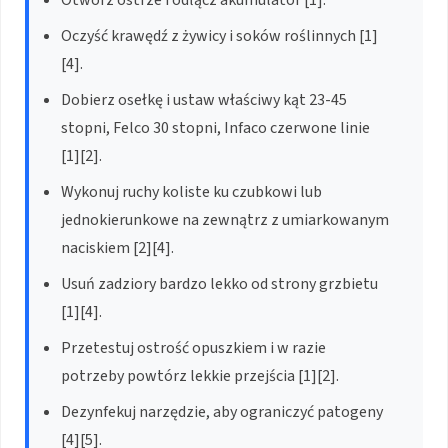
Otwórz ostrze i odłącz akumulator [1].
Oczyść krawędź z żywicy i soków roślinnych [1]
[4].
Dobierz osełkę i ustaw właściwy kąt 23-45
stopni, Felco 30 stopni, Infaco czerwone linie
[1][2].
Wykonuj ruchy koliste ku czubkowi lub
jednokierunkowe na zewnątrz z umiarkowanym
naciskiem [2][4].
Usuń zadziory bardzo lekko od strony grzbietu
[1][4].
Przetestuj ostrość opuszkiem i w razie
potrzeby powtórz lekkie przejścia [1][2].
Dezynfekuj narzędzie, aby ograniczyć patogeny
[4][5].