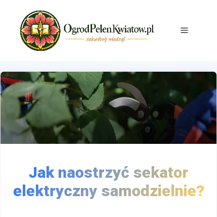
Przejdź
do
treści
Menu
Jak naostrzyć sekator
elektryczny samodzielnie?