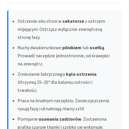
Ostrzenie obu stron w
sekatorze
z ostrzem
mijającym. Ostrzysz wyłącznie zewnętrzną
stronę fazy.
Ruchy dwukierunkowe
pilnikiem
lub
osełką
.
Prowadź narzędzie jednostronnie, od krawędzi
na zewnątrz.
Zmienianie fabrycznego
kąta ostrzenia
.
Utrzymuj 15–25° dla balansu ostrości i
trwałości.
Praca na brudnym narzędziu. Zanieczyszczenia
rysują fazę i utrudniają równy szlif.
Pomijanie
usuwania zadziorów
. Zostawiona
gratka szarpie tkanki i szybko się wyłamuje.