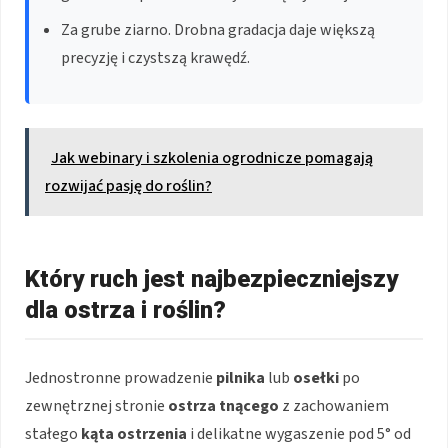
Za grube ziarno. Drobna gradacja daje większą
precyzję i czystszą krawędź.
Jak webinary i szkolenia ogrodnicze pomagają
rozwijać pasję do roślin?
Który ruch jest najbezpieczniejszy
dla ostrza i roślin?
Jednostronne prowadzenie
pilnika
lub
osełki
po
zewnętrznej stronie
ostrza tnącego
z zachowaniem
stałego
kąta ostrzenia
i delikatne wygaszenie pod 5° od