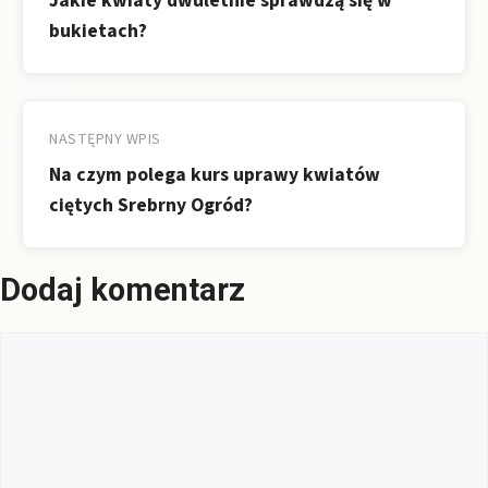
Jakie kwiaty dwuletnie sprawdzą się w
bukietach?
NASTĘPNY WPIS
Na czym polega kurs uprawy kwiatów
ciętych Srebrny Ogród?
Dodaj komentarz
Komentarz