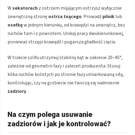
W
sekatorach
z ostrzem mijającym ostrzysz wyłącznie
zewnętrzną stronę
ostrza tnącego
. Prowadź
pilnik
lub
osełkę
w jednym kierunku, od krawędzi na zewnątrz, bez
ruchów tam i z powrotem. Unikaj pracy dwukierunkowej,
ponieważ strzępi krawędź i pogarsza gładkość cięcia.
W trakcie szlifu utrzymuj stabilny kąt w zakresie 20–45°,
zależnie od geometrii fazy i zaleceń producenta. Stosuj
kilka ruchów kolistych po stronie fazy umiarkowaną siłą,
kontrolując, czy na grzbiecie nie tworzą się nadmierne
zadziory
.
Na czym polega usuwanie
zadziorów i jak je kontrolować?