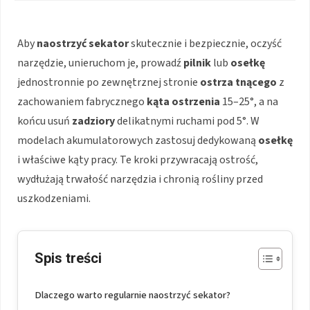
Aby
naostrzyć sekator
skutecznie i bezpiecznie, oczyść
narzędzie, unieruchom je, prowadź
pilnik
lub
osełkę
jednostronnie po zewnętrznej stronie
ostrza tnącego
z
zachowaniem fabrycznego
kąta ostrzenia
15–25°, a na
końcu usuń
zadziory
delikatnymi ruchami pod 5°. W
modelach akumulatorowych zastosuj dedykowaną
osełkę
i właściwe kąty pracy. Te kroki przywracają ostrość,
wydłużają trwałość narzędzia i chronią rośliny przed
uszkodzeniami.
Spis treści
Dlaczego warto regularnie naostrzyć sekator?