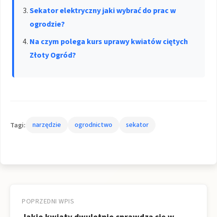
Sekator elektryczny jaki wybrać do prac w
ogrodzie?
Na czym polega kurs uprawy kwiatów ciętych
Złoty Ogród?
Tagi:
narzędzie
ogrodnictwo
sekator
Nawigacja
wpisu
POPRZEDNI WPIS