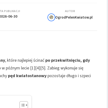
TA PUBLIKACJI
AUTOR
2026-06-30
OgrodPelenKwiatow.pl
any
, które najlepiej ścinać
po przekwitnięciu, gdy
b w późnym lecie [1][4][5]. Zabieg wykonuje się
suchy
pęd kwiatostanowy
pozostaje długo i szpeci