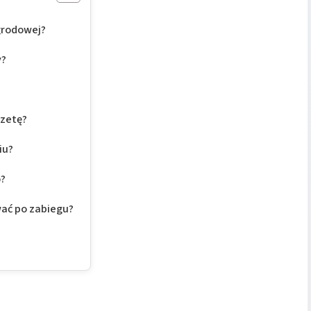
ogrodowej?
y?
ozetę?
iu?
o?
wać po zabiegu?