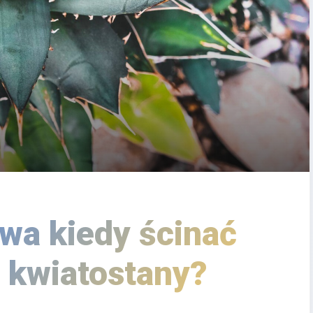
wa kiedy ścinać
 kwiatostany?