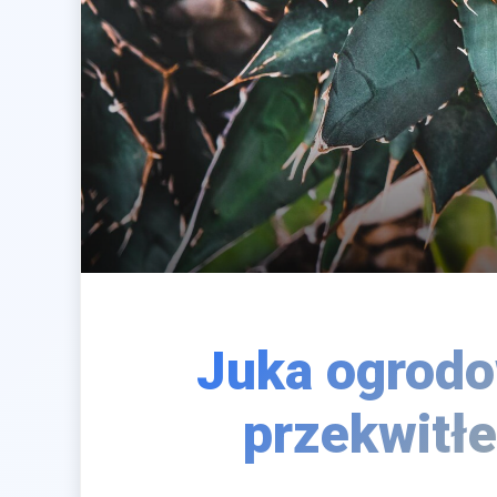
Juka ogrodo
przekwitłe