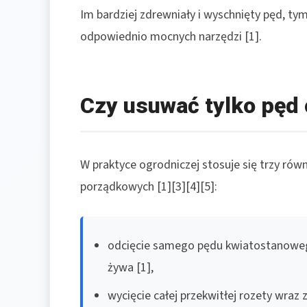
Im bardziej zdrewniały i wyschnięty pęd, ty
odpowiednio mocnych narzędzi [1].
Czy usuwać tylko pęd 
W praktyce ogrodniczej stosuje się trzy równ
porządkowych [1][3][4][5]:
odcięcie samego pędu kwiatostanowego
żywa [1],
wycięcie całej przekwitłej rozety wraz 