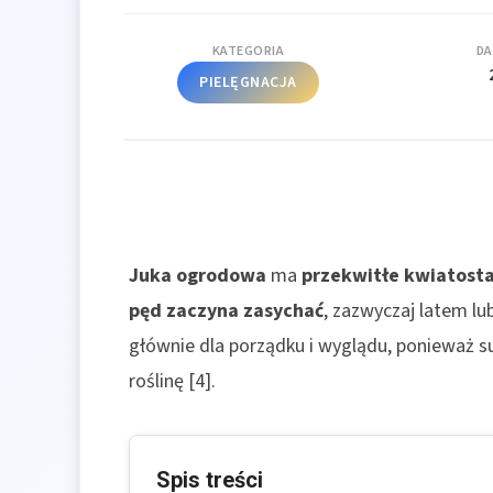
KATEGORIA
DA
PIELĘGNACJA
Juka ogrodowa
ma
przekwitłe kwiatost
pęd zaczyna zasychać
, zazwyczaj latem lu
głównie dla porządku i wyglądu, ponieważ 
roślinę [4].
Spis treści