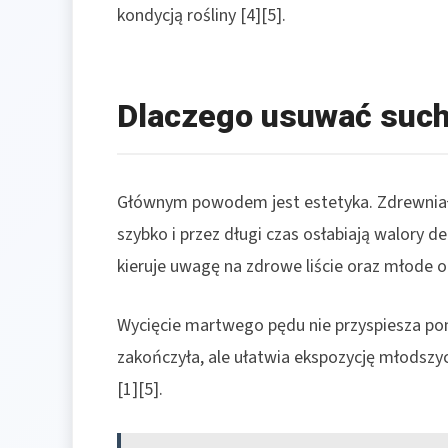
kondycją rośliny [4][5].
Dlaczego usuwać such
Głównym powodem jest estetyka. Zdrewniały 
szybko i przez długi czas osłabiają walory de
kieruje uwagę na zdrowe liście oraz młode o
Wycięcie martwego pędu nie przyspiesza pon
zakończyła, ale ułatwia ekspozycję młodszyc
[1][5].