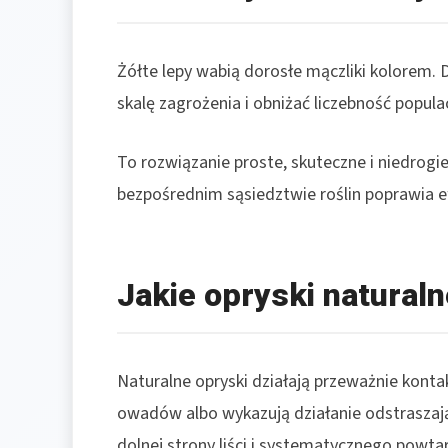
Żółte lepy wabią dorosłe mączliki kolorem
skalę zagrożenia i obniżać liczebność populacj
To rozwiązanie proste, skuteczne i niedrogi
bezpośrednim sąsiedztwie roślin poprawia e
Jakie opryski naturaln
Naturalne opryski działają przeważnie kon
owadów albo wykazują działanie odstrasza
dolnej strony liści i systematycznego powta