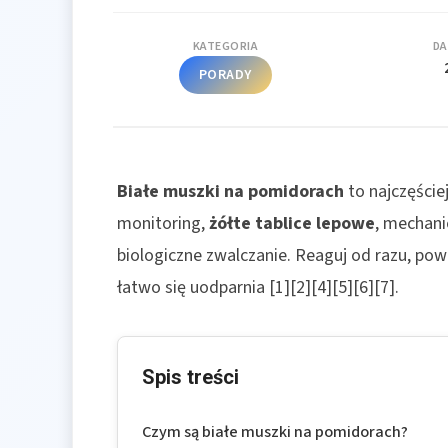
KATEGORIA
DA
PORADY
Białe muszki na pomidorach
to najczęściej
monitoring,
żółte tablice lepowe
, mechan
biologiczne zwalczanie. Reaguj od razu, powt
łatwo się uodparnia [1][2][4][5][6][7].
Spis treści
Czym są białe muszki na pomidorach?