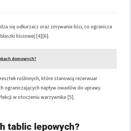
za się odkurzacz oraz zmywanie liści, co ogranicza
laszki liściowej [4][6].
unkach domowych?
resztek roślinnych, które stanowią rezerwuar
ych ograniczających napływ owadów do uprawy.
fekcji w otoczeniu warzywnika [5].
ch tablic lepowych?