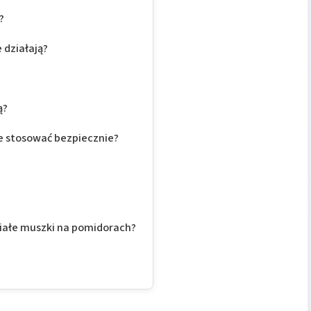
?
 działają?
ą?
 je stosować bezpiecznie?
 białe muszki na pomidorach?