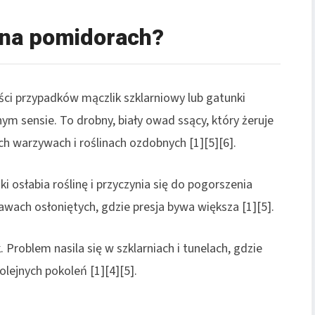
 na pomidorach?
ci przypadków mączlik szklarniowy lub gatunki
m sensie. To drobny, biały owad ssący, który żeruje
ch warzywach i roślinach ozdobnych [1][5][6].
i osłabia roślinę i przyczynia się do pogorszenia
awach osłoniętych, gdzie presja bywa większa [1][5].
 Problem nasila się w szklarniach i tunelach, gdzie
olejnych pokoleń [1][4][5].