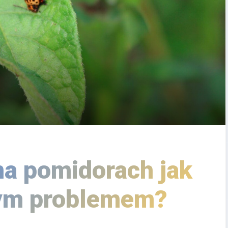
na pomidorach jak
tym problemem?