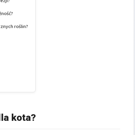
ezji?
żność?
znych roślin?
dla kota?