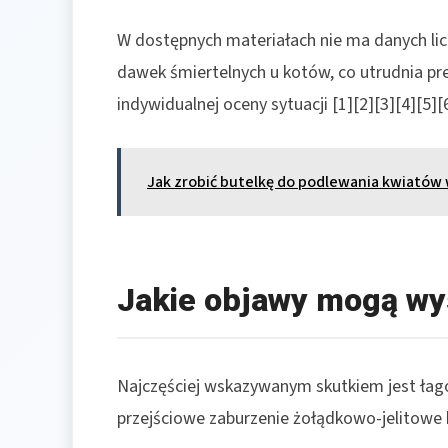
W dostępnych materiałach nie ma danych li
dawek śmiertelnych u kotów, co utrudnia pr
indywidualnej oceny sytuacji [1][2][3][4][5][6
Jak zrobić butelkę do podlewania kwiató
Jakie objawy mogą wys
Najczęściej wskazywanym skutkiem jest łagod
przejściowe zaburzenie żołądkowo-jelitowe b