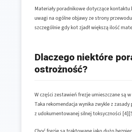
Materiały poradnikowe dotyczące kontaktu k
uwagi na ogólne objawy ze strony przewod
szczególnie gdy kot zjadł większą ilość mater
Dlaczego niektóre por
ostrożność?
W części zestawień frezje umieszczane są w g
Taka rekomendacja wynika zwykle z zasady pr
z udokumentowanej silnej toksyczności [4][5
Choć frezje są traktowane jako dużo bezpiecz