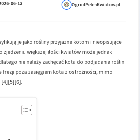
2026-06-13
OgrodPelenKwiatow.pl
asyfikują je jako rośliny przyjazne kotom i nieopisujące
Po zjedzeniu większej ilości kwiatów może jednak
latego nie należy zachęcać kota do podjadania roślin
e frezji poza zasięgiem kota z ostrożności, mimo
[4][5][6].