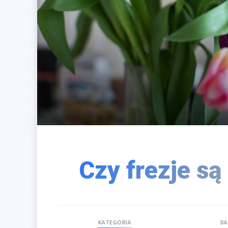
Czy frezje są
KATEGORIA
DA