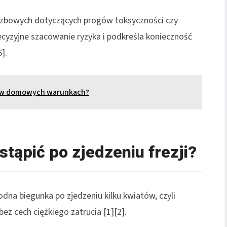
czbowych dotyczących progów toksyczności czy
ecyzyjne szacowanie ryzyka i podkreśla konieczność
].
w w domowych warunkach?
tąpić po zjedzeniu frezji?
na biegunka po zjedzeniu kilku kwiatów, czyli
ez cech ciężkiego zatrucia [1][2].