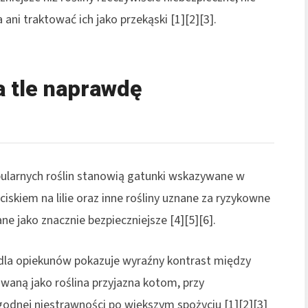
ani traktować ich jako przekąski [1][2][3].
a tle naprawdę
ularnych roślin stanowią gatunki wskazywane w
iskiem na lilie oraz inne rośliny uznane za ryzykowne
ne jako znacznie bezpieczniejsze [4][5][6].
la opiekunów pokazuje wyraźny kontrast między
owaną jako roślina przyjazna kotom, przy
godnej niestrawności po większym spożyciu [1][2][3]