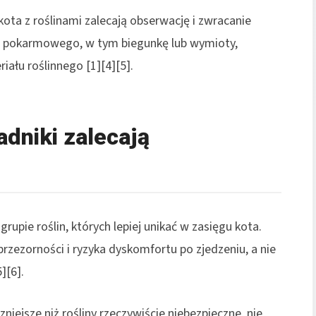
ota z roślinami zalecają obserwację i zwracanie
u pokarmowego, w tym biegunkę lub wymioty,
iału roślinnego [1][4][5].
adniki zalecają
rupie roślin, których lepiej unikać w zasięgu kota.
zezorności i ryzyka dyskomfortu po zjedzeniu, a nie
][6].
niejsze niż rośliny rzeczywiście niebezpieczne, nie