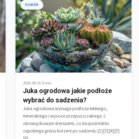
OGRÓD
2026-06-01
•
8 min
Juka ogrodowa jakie podłoże
wybrać do sadzenia?
Juka ogrodowa wymaga podłoża lekkiego,
mineralnego i wysoce przepuszczalnego z
obowiązkowym drenażem, co bezpośrednio
zapobiega gniciu korzeni po sadzeniu [1][3][4][5]
[6].…