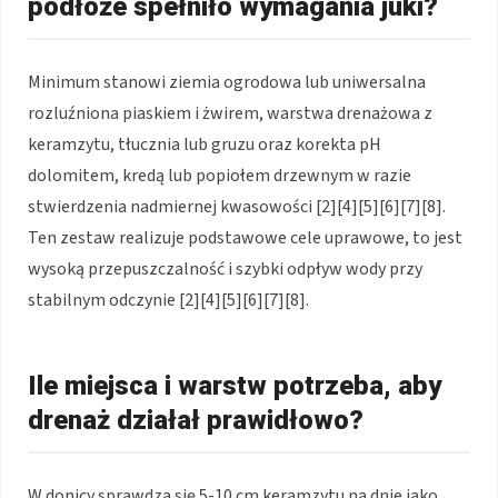
podłoże spełniło wymagania juki?
Minimum stanowi ziemia ogrodowa lub uniwersalna
rozluźniona piaskiem i żwirem, warstwa drenażowa z
keramzytu, tłucznia lub gruzu oraz korekta pH
dolomitem, kredą lub popiołem drzewnym w razie
stwierdzenia nadmiernej kwasowości [2][4][5][6][7][8].
Ten zestaw realizuje podstawowe cele uprawowe, to jest
wysoką przepuszczalność i szybki odpływ wody przy
stabilnym odczynie [2][4][5][6][7][8].
Ile miejsca i warstw potrzeba, aby
drenaż działał prawidłowo?
W donicy sprawdza się 5-10 cm keramzytu na dnie jako