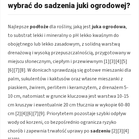
wybrać do sadzenia juki ogrodowej?
Najlepsze
podłoże
dla rośliny, jaką jest
juka ogrodowa
,
to substrat lekki i mineralny o pH lekko kwaśnym do
obojętnego lub lekko zasadowym, z solidną warstwą
drenażową i wysoką przepuszczalnością, przygotowany w
miejscu słonecznym, ciepłym i przewiewnym [1][3][4][5]
[6][7][8]. W donicach sprawdzają się gotowe mieszanki dla
palm, sukulentów i kaktusów oraz własne mieszanki z
piaskiem, żwirem, perlitem i keramzytem, z drenażem 5-
10 cm, natomiast w gruncie kluczowa jest warstwa 10-15
cm kruszyw i ewentualnie 20 cm tłucznia w wykopie 60-80
cm [2][4][6][7][9]. Priorytetem pozostaje szybki odpływ
wody od korzeni, co bezpośrednio ogranicza ryzyko
chorób i zapewnia trwałość uprawy po
sadzeniu
[2][3][4]