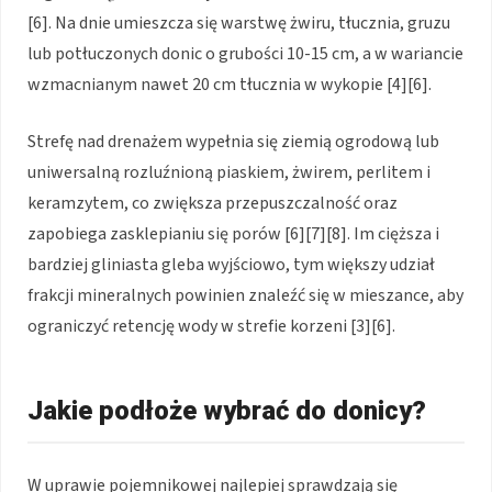
[6]. Na dnie umieszcza się warstwę żwiru, tłucznia, gruzu
lub potłuczonych donic o grubości 10-15 cm, a w wariancie
wzmacnianym nawet 20 cm tłucznia w wykopie [4][6].
Strefę nad drenażem wypełnia się ziemią ogrodową lub
uniwersalną rozluźnioną piaskiem, żwirem, perlitem i
keramzytem, co zwiększa przepuszczalność oraz
zapobiega zasklepianiu się porów [6][7][8]. Im cięższa i
bardziej gliniasta gleba wyjściowo, tym większy udział
frakcji mineralnych powinien znaleźć się w mieszance, aby
ograniczyć retencję wody w strefie korzeni [3][6].
Jakie podłoże wybrać do donicy?
W uprawie pojemnikowej najlepiej sprawdzają się