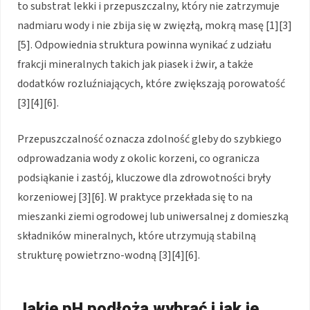
to substrat lekki i przepuszczalny, który nie zatrzymuje
nadmiaru wody i nie zbija się w zwięzłą, mokrą masę [1][3]
[5]. Odpowiednia struktura powinna wynikać z udziału
frakcji mineralnych takich jak piasek i żwir, a także
dodatków rozluźniających, które zwiększają porowatość
[3][4][6].
Przepuszczalność oznacza zdolność gleby do szybkiego
odprowadzania wody z okolic korzeni, co ogranicza
podsiąkanie i zastój, kluczowe dla zdrowotności bryły
korzeniowej [3][6]. W praktyce przekłada się to na
mieszanki ziemi ogrodowej lub uniwersalnej z domieszką
składników mineralnych, które utrzymują stabilną
strukturę powietrzno-wodną [3][4][6].
Jakie pH podłoża wybrać i jak je