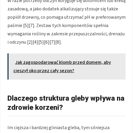
W razie potrzeby odczyn koryguje się dolomitem lub kredą
zasadową, a jako dodatek alkalizujący stosuje się także
popiół drzewny, co pomaga utrzymać pH w preferowanym
paśmie [5][7]. Zestaw tych komponentów spełnia
wymagania rośliny w zakresie przepuszczalności, drenażu
i odczynu [2][4][5][6][7][8].
Jak zagospodarować klomb przed domem, aby
cieszył oko przez cały sezon?
Dlaczego struktura gleby wpływa na
zdrowie korzeni?
Im cięższa i bardziej gliniasta gleba, tym silniejsza