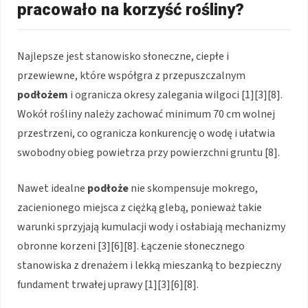
pracowało na korzyść rośliny?
Najlepsze jest stanowisko słoneczne, ciepłe i
przewiewne, które współgra z przepuszczalnym
podłożem
i ogranicza okresy zalegania wilgoci [1][3][8].
Wokół rośliny należy zachować minimum 70 cm wolnej
przestrzeni, co ogranicza konkurencję o wodę i ułatwia
swobodny obieg powietrza przy powierzchni gruntu [8].
Nawet idealne
podłoże
nie skompensuje mokrego,
zacienionego miejsca z ciężką glebą, ponieważ takie
warunki sprzyjają kumulacji wody i osłabiają mechanizmy
obronne korzeni [3][6][8]. Łączenie słonecznego
stanowiska z drenażem i lekką mieszanką to bezpieczny
fundament trwałej uprawy [1][3][6][8].