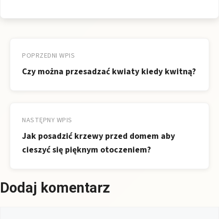
Nawigacja
wpisu
POPRZEDNI WPIS
Czy można przesadzać kwiaty kiedy kwitną?
NASTĘPNY WPIS
Jak posadzić krzewy przed domem aby
cieszyć się pięknym otoczeniem?
Dodaj komentarz
Komentarz