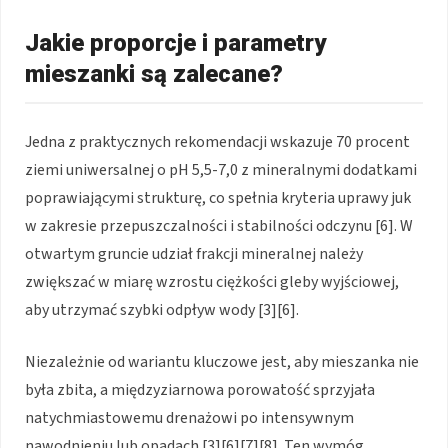
Jakie proporcje i parametry
mieszanki są zalecane?
Jedna z praktycznych rekomendacji wskazuje 70 procent
ziemi uniwersalnej o pH 5,5-7,0 z mineralnymi dodatkami
poprawiającymi strukturę, co spełnia kryteria uprawy juk
w zakresie przepuszczalności i stabilności odczynu [6]. W
otwartym gruncie udział frakcji mineralnej należy
zwiększać w miarę wzrostu ciężkości gleby wyjściowej,
aby utrzymać szybki odpływ wody [3][6].
Niezależnie od wariantu kluczowe jest, aby mieszanka nie
była zbita, a międzyziarnowa porowatość sprzyjała
natychmiastowemu drenażowi po intensywnym
nawodnieniu lub opadach [3][6][7][8]. Ten wymóg