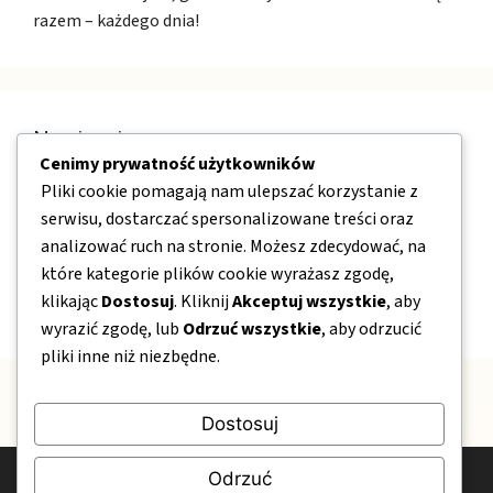
razem – każdego dnia!
Nawigacja
Cenimy prywatność użytkowników
Pliki cookie pomagają nam ulepszać korzystanie z
O nas
serwisu, dostarczać spersonalizowane treści oraz
Kontakt
analizować ruch na stronie. Możesz zdecydować, na
które kategorie plików cookie wyrażasz zgodę,
Mapa strony
klikając
Dostosuj
. Kliknij
Akceptuj wszystkie
, aby
Polityka prywatności
wyrazić zgodę, lub
Odrzuć wszystkie
, aby odrzucić
pliki inne niż niezbędne.
Dostosuj
Odrzuć
© 2026 OgrodPelenKwiatow.pl