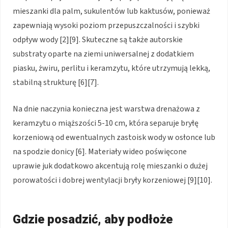
mieszanki dla palm, sukulentów lub kaktusów, ponieważ
zapewniają wysoki poziom przepuszczalności i szybki
odpływ wody [2][9]. Skuteczne są także autorskie
substraty oparte na ziemi uniwersalnej z dodatkiem
piasku, żwiru, perlitu i keramzytu, które utrzymują lekką,
stabilną strukturę [6][7].
Na dnie naczynia konieczna jest warstwa drenażowa z
keramzytu o miąższości 5-10 cm, która separuje bryłę
korzeniową od ewentualnych zastoisk wody w osłonce lub
na spodzie donicy [6]. Materiały wideo poświęcone
uprawie juk dodatkowo akcentują rolę mieszanki o dużej
porowatości i dobrej wentylacji bryły korzeniowej [9][10].
Gdzie posadzić, aby podłoże