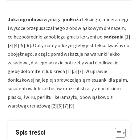
Juka ogrodowa
wymaga
podłoża
lekkiego, mineralnego
i wysoce przepuszczalnego z obowiązkowym drenażem,
co bezpośrednio zapobiega gniciu korzeni po
sadzeniu
[1]
[3][4][5][6]. Optymalny odczyn gleby jest lekko kwaśny do
obojętnego, a część porad wskazuje na warunki lekko
zasadowe, dlatego w razie potrzeby warto odkwasić
glebę dolomitem lub kredą [1][5][7]. W uprawie
doniczkowej najlepiej sprawdzają się mieszanki dla palm,
sukulentów lub kaktusów oraz substraty z dodatkiem
piasku, żwiru, perlitu i keramzytu, obowiązkowo z
warstwą drenażową [2][6][7][9].
Spis treści