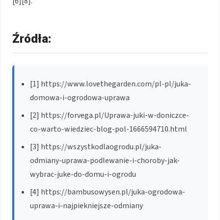
[6][8].
Źródła:
[1] https://www.lovethegarden.com/pl-pl/juka-
domowa-i-ogrodowa-uprawa
[2] https://forvega.pl/Uprawa-juki-w-doniczce-
co-warto-wiedziec-blog-pol-1666594710.html
[3] https://wszystkodlaogrodu.pl/juka-
odmiany-uprawa-podlewanie-i-choroby-jak-
wybrac-juke-do-domu-i-ogrodu
[4] https://bambusowysen.pl/juka-ogrodowa-
uprawa-i-najpiekniejsze-odmiany