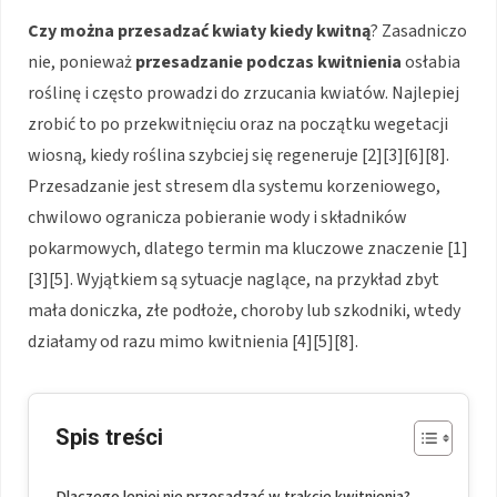
Czy można przesadzać kwiaty kiedy kwitną
? Zasadniczo
nie, ponieważ
przesadzanie podczas kwitnienia
osłabia
roślinę i często prowadzi do zrzucania kwiatów. Najlepiej
zrobić to po przekwitnięciu oraz na początku wegetacji
wiosną, kiedy roślina szybciej się regeneruje [2][3][6][8].
Przesadzanie jest stresem dla systemu korzeniowego,
chwilowo ogranicza pobieranie wody i składników
pokarmowych, dlatego termin ma kluczowe znaczenie [1]
[3][5]. Wyjątkiem są sytuacje naglące, na przykład zbyt
mała doniczka, złe podłoże, choroby lub szkodniki, wtedy
działamy od razu mimo kwitnienia [4][5][8].
Spis treści
Dlaczego lepiej nie przesadzać w trakcie kwitnienia?