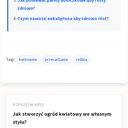
Jak podlewać palmy doniczkowe aby rosły
zdrowo?
Czym nawozić eukaliptusa aby zdrowo rósł?
Tagi:
kwitnienie
przesadzanie
roślina
Nawigacja
wpisu
POPRZEDNI WPIS
Jak stworzyć ogród kwiatowy we własnym
stylu?