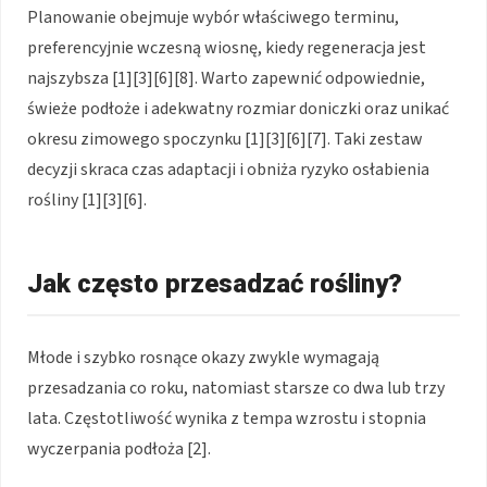
Planowanie obejmuje wybór właściwego terminu,
preferencyjnie wczesną wiosnę, kiedy regeneracja jest
najszybsza [1][3][6][8]. Warto zapewnić odpowiednie,
świeże podłoże i adekwatny rozmiar doniczki oraz unikać
okresu zimowego spoczynku [1][3][6][7]. Taki zestaw
decyzji skraca czas adaptacji i obniża ryzyko osłabienia
rośliny [1][3][6].
Jak często przesadzać rośliny?
Młode i szybko rosnące okazy zwykle wymagają
przesadzania co roku, natomiast starsze co dwa lub trzy
lata. Częstotliwość wynika z tempa wzrostu i stopnia
wyczerpania podłoża [2].