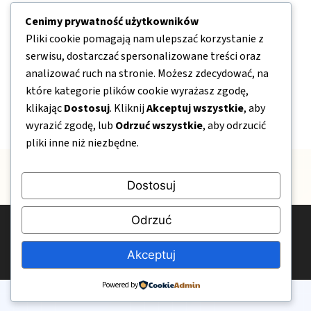
Nawigacja
Cenimy prywatność użytkowników
Pliki cookie pomagają nam ulepszać korzystanie z
O nas
serwisu, dostarczać spersonalizowane treści oraz
Kontakt
analizować ruch na stronie. Możesz zdecydować, na
które kategorie plików cookie wyrażasz zgodę,
Mapa strony
klikając
Dostosuj
. Kliknij
Akceptuj wszystkie
, aby
Polityka prywatności
wyrazić zgodę, lub
Odrzuć wszystkie
, aby odrzucić
pliki inne niż niezbędne.
Dostosuj
Odrzuć
© 2026 OgrodPelenKwiatow.pl
Polityka prywatności
Kontakt
O nas
Akceptuj
Powered by