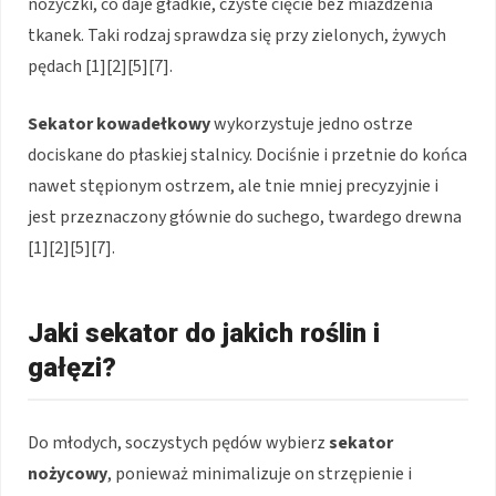
nożyczki, co daje gładkie, czyste cięcie bez miażdżenia
tkanek. Taki rodzaj sprawdza się przy zielonych, żywych
pędach [1][2][5][7].
Sekator kowadełkowy
wykorzystuje jedno ostrze
dociskane do płaskiej stalnicy. Dociśnie i przetnie do końca
nawet stępionym ostrzem, ale tnie mniej precyzyjnie i
jest przeznaczony głównie do suchego, twardego drewna
[1][2][5][7].
Jaki sekator do jakich roślin i
gałęzi?
Do młodych, soczystych pędów wybierz
sekator
nożycowy
, ponieważ minimalizuje on strzępienie i