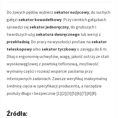
Do żywych pędów wybierz
sekator nożycowy
, do suchych
gałęzi
sekator kowadełkowy
. Przy cienkich gałązkach
sprawdzi się
sekator jednoręczny
, do grubszych i
twardszych użyj
sekatora dwuręcznego
lub wersji z
przekładnią
. Do pracy na wysokości postaw na
sekator
teleskopowy
albo
sekator tyczkowy
o zasięgu do 6 m.
Dbaj o ergonomię uchwytów, wagę, jakość ostrzy ze stali
wysokowęglowej z powłoką teflonową, możliwość
wymiany części i rozważ wsparcie zasilania przy
intensywnych zadaniach. Zawsze weryfikuj maksymalną
średnicę cięcia w specyfikacji producenta, a narzędzie
posłuży długo i bezpiecznie [1][2][3][5][6][7][4][8].
Źródła: