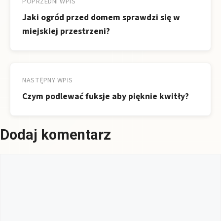
wpisu
POPRZEDNI WPIS
Jaki ogród przed domem sprawdzi się w
miejskiej przestrzeni?
NASTĘPNY WPIS
Czym podlewać fuksje aby pięknie kwitły?
Dodaj komentarz
Komentarz