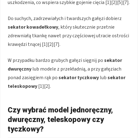
uszkodzenia, co wspiera szybkie gojenie cięcia [1][2][5][7].
Do suchych, zadrzewiałych i twardszych gałęzi dobierz
sekator kowadełkowy
, który skutecznie przetnie
zdrewniałą tkankę nawet przy częściowej utracie ostrości
krawędzi tnącej [1][2][7].
W przypadku bardzo grubych gałęzi sięgnij po
sekator
dwuręczny
lub modele z przekładnią, a przy gałęziach
ponad zasięgiem rąk po
sekator tyczkowy
lub
sekator
teleskopowy
[1][2].
Czy wybrać model jednoręczny,
dwuręczny, teleskopowy czy
tyczkowy?