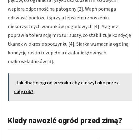
pędów, co ogranicza ryzyko uszkodzeń mrozowych i
wspiera odporność na patogeny [2]. Wapń pomaga
odkwasić podłoże i sprzyja lepszemu znoszeniu
niekorzystnych warunków pogodowych [4]. Magnez
poprawia tolerancję mrozu i suszy, co stabilizuje kondycję
tkanek w okresie spoczynku [4]. Siarka wzmacnia ogólną
kondycję roślin i uzupełnia działanie głównych
makroskładników [3].
Jak dbać o ogród w słoiku aby cieszył oko przez
cały rok?
Kiedy nawozić ogród przed zimą?