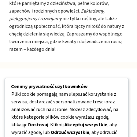
które pamiętamy z dzieciństwa, pełne kolorów,
zapachów i rodzinnych opowieści.
Zakładamy,
pielęgnujemy i rozwijamy
nie tylko rośliny, ale także
ogrodniczą społeczność, która łączy miłość do natury z
chęcią dzielenia się wiedzą. Zapraszamy do wspólnego
tworzenia miejsca, gdzie kwiaty i doświadczenia rosną
razem – każdego dnia!
Nawigacja
Cenimy prywatność użytkowników
Pliki cookie pomagają nam ulepszać korzystanie z
O nas
serwisu, dostarczać spersonalizowane treści oraz
analizować ruch na stronie. Możesz zdecydować, na
Kontakt
które kategorie plików cookie wyrażasz zgodę,
Mapa strony
klikając
Dostosuj
. Kliknij
Akceptuj wszystkie
, aby
Polityka prywatności
wyrazić zgodę, lub
Odrzuć wszystkie
, aby odrzucić