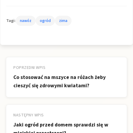
Tagi:
nawóz
ogród
zima
Nawigacja
wpisu
POPRZEDNI WPIS
Co stosować na mszyce na różach żeby
cieszyć się zdrowymi kwiatami?
NASTĘPNY WPIS
Jaki ogród przed domem sprawdzi się w