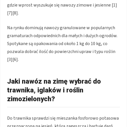
gdzie wprost wyszukuje się nawozy zimowe i jesienne [1]
[7][8].
Na rynku dominują nawozy granulowane w popularnych
gramaturach odpowiednich dla małych i dużych ogrodów.
Spotykane są opakowania od około 1 kg do 10 kg, co
pozwala dobrać ilość do powierzchni upraw i typu roślin
[3][6].
Jaki nawóz na zimę wybrać do
trawnika, iglaków i roślin
zimozielonych?
Do trawnika sprawdzi się mieszanka fosforowo potasowa
przeznaczona na jesień, która zagęszcza i hartuje darń