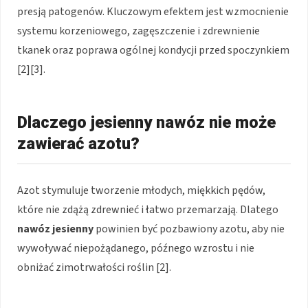
presją patogenów. Kluczowym efektem jest wzmocnienie
systemu korzeniowego, zagęszczenie i zdrewnienie
tkanek oraz poprawa ogólnej kondycji przed spoczynkiem
[2][3].
Dlaczego jesienny nawóz nie może
zawierać azotu?
Azot stymuluje tworzenie młodych, miękkich pędów,
które nie zdążą zdrewnieć i łatwo przemarzają. Dlatego
nawóz jesienny
powinien być pozbawiony azotu, aby nie
wywoływać niepożądanego, późnego wzrostu i nie
obniżać zimotrwałości roślin [2].