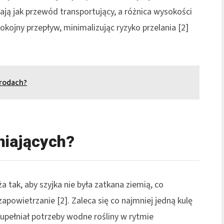
łają jak przewód transportujący, a różnica wysokości
okojny przepływ, minimalizując ryzyko przelania [2]
grodach?
niających?
tak, aby szyjka nie była zatkana ziemią, co
powietrzanie [2]. Zaleca się co najmniej jedną kulę
upełniał potrzeby wodne rośliny w rytmie