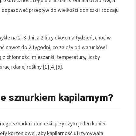
. Skuteczność reguluje liczba i średnica otworów, a
 dopasować przepływ do wielkości doniczki i rodzaju
le na 2–3 dni, a 2 litry około na tydzień, choć w
ać nawet do 2 tygodni, co zależy od warunków i
ą z chłonności mieszanki, temperatury, liczby
acji danej rośliny [1][4][5].
e sznurkiem kapilarnym?
nego sznurka i doniczki, przy czym jeden koniec
refy korzeniowej, aby kapilarność utrzymywała