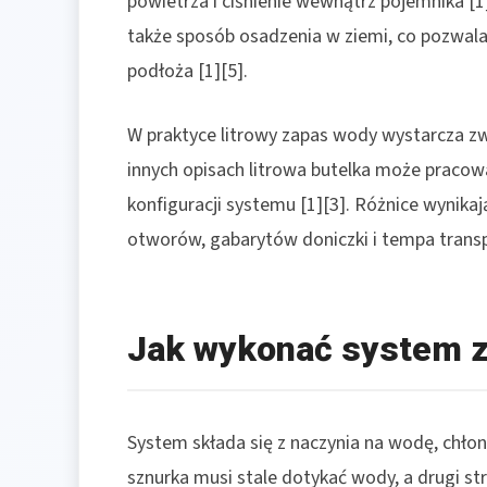
powietrza i ciśnienie wewnątrz pojemnika [1]
także sposób osadzenia w ziemi, co pozwala
podłoża [1][5].
W praktyce litrowy zapas wody wystarcza zwyk
innych opisach litrowa butelka może pracow
konfiguracji systemu [1][3]. Różnice wynikaj
otworów, gabarytów doniczki i tempa transpir
Jak wykonać system z
System składa się z naczynia na wodę, chłon
sznurka musi stale dotykać wody, a drugi st