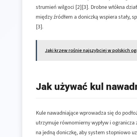
strumień wilgoci [2][3]. Drobne włókna dzia
między źródłem a doniczką wspiera stały, sp
[3].
Jaki krzew rośnie najszybciej w polskich o
Jak używać kul nawad
Kule nawadniające wprowadza się do podłoża 
utrzymuje równomierny wypływ i ogranicza za
na jedną doniczkę, aby system stopniowo uz