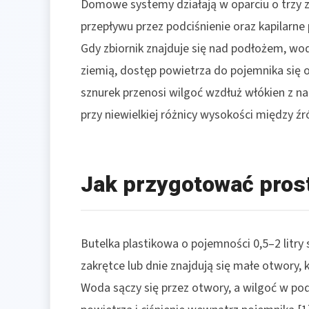
Domowe systemy działają w oparciu o trzy zja
przepływu przez podciśnienie oraz kapilarne
Gdy zbiornik znajduje się nad podłożem, wod
ziemią, dostęp powietrza do pojemnika się 
sznurek przenosi wilgoć wzdłuż włókien z nac
przy niewielkiej różnicy wysokości między ź
Jak przygotować prost
Butelka plastikowa o pojemności 0,5–2 litry
zakrętce lub dnie znajdują się małe otwory, 
Woda sączy się przez otwory, a wilgoć w po