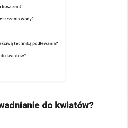
m kosztem?
ieszczenia wody?
łaściwą techniką podlewania?
 do kwiatów?
wadnianie do kwiatów?