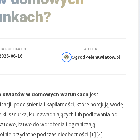
unkach?
TA PUBLIKACJI
AUTOR
2026-06-16
OgrodPelenKwiatow.pl
o kwiatów
w domowych warunkach
jest
ji, podciśnienia i kapilarności, które porcjują wodę
ki, sznurka, kul nawadniających lub podlewania od
osztowe, łatwe do wdrożenia i ograniczają
ólnie przydatne podczas nieobecności [1][2].