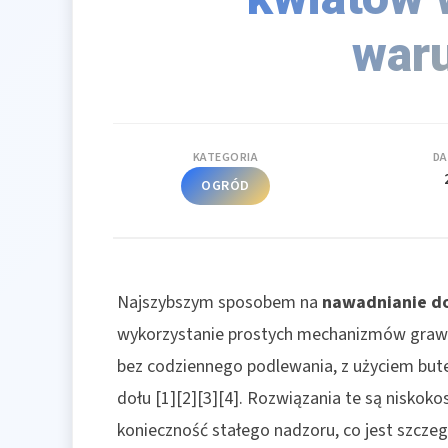
war
KATEGORIA
DA
OGRÓD
Najszybszym sposobem na
nawadnianie d
wykorzystanie prostych mechanizmów grawitac
bez codziennego podlewania, z użyciem butel
dołu [1][2][3][4]. Rozwiązania te są niskok
konieczność stałego nadzoru, co jest szczeg