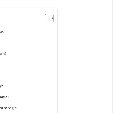
ów?
nym?
a?
ania?
 strategię?