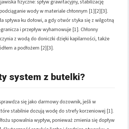
wiska fizyczne: spływ grawitacyjny, stabilizację
 podciąganie wody w materiale chłonnym [1][2][3].
a spływa ku dołowi, a gdy otwór styka się z wilgotną
ogranicza i przepływ wyhamowuje [1]. Chłonny
zynia z wodą do doniczki dzięki kapilarności, także
ródłem a podłożem [2][3].
y system z butelki?
 sprawdza się jako darmowy dozownik, jeśli w
które stabilnie dozują wodę do strefy korzeniowej [1].
dłożu spowalnia wypływ, ponieważ zmienia się dopływ