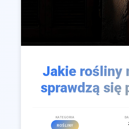
Jakie rośliny
sprawdzą się 
KATEGORIA
DA
ROŚLINY