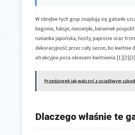
W obrębie tych grup znajdują się gatunki sz
begonie, fuksje, niecierpki, barwinek pospolit
runianka japońska, hosty, paprocie oraz trzm
dekoracyjność przez cały sezon, bo kwitnie d
atrakcyjne poza okresem kwitnienia [1][2][3]
Przedziorek jak walczyć z uciążliwym szko
Dlaczego właśnie te ga