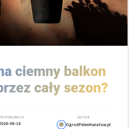
 na ciemny balkon
przez cały sezon?
TA PUBLIKACJI
AUTOR
2026-06-18
OgrodPelenKwiatow.pl