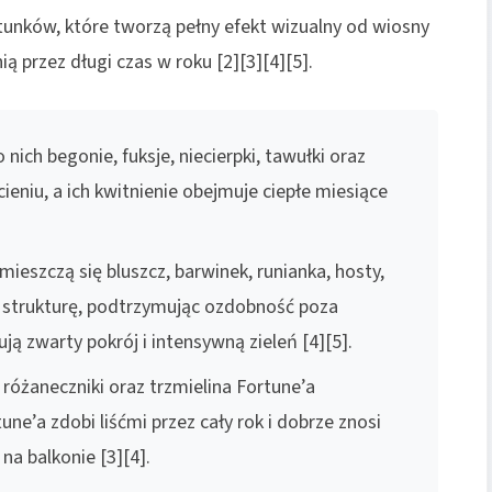
tunków, które tworzą pełny efekt wizualny od wiosny
ią przez długi czas w roku [2][3][4][5].
nich begonie, fuksje, niecierpki, tawułki oraz
cieniu, a ich kwitnienie obejmuje ciepłe miesiące
e mieszczą się bluszcz, barwinek, runianka, hosty,
 i strukturę, podtrzymując ozdobność poza
ją zwarty pokrój i intensywną zieleń [4][5].
, różaneczniki oraz trzmielina Fortune’a
ne’a zdobi liśćmi przez cały rok i dobrze znosi
a balkonie [3][4].