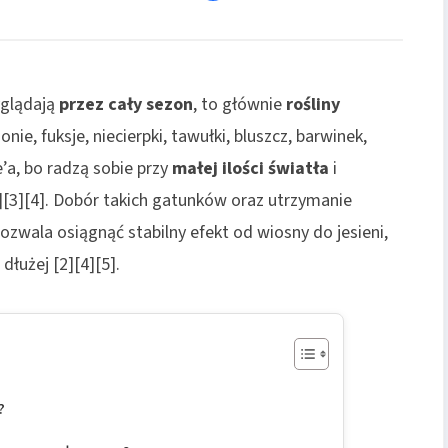
yglądają
przez cały sezon
, to głównie
rośliny
nie, fuksje, niecierpki, tawułki, bluszcz, barwinek,
e’a, bo radzą sobie przy
małej ilości światła
i
][3][4]. Dobór takich gatunków oraz utrzymanie
zwala osiągnąć stabilny efekt od wiosny do jesieni,
dłużej [2][4][5].
?