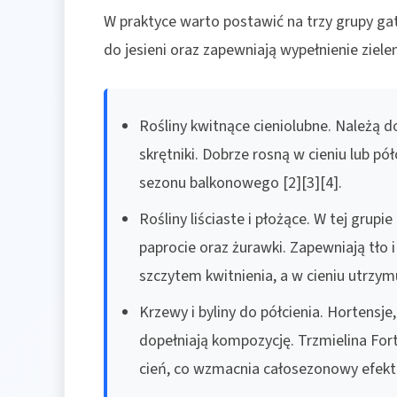
W praktyce warto postawić na trzy grupy ga
do jesieni oraz zapewniają wypełnienie zielen
Rośliny kwitnące cieniolubne. Należą do 
skrętniki. Dobrze rosną w cieniu lub pół
sezonu balkonowego [2][3][4].
Rośliny liściaste i płożące. W tej grupi
paprocie oraz żurawki. Zapewniają tło
szczytem kwitnienia, a w cieniu utrzymu
Krzewy i byliny do półcienia. Hortensje
dopełniają kompozycję. Trzmielina Fortu
cień, co wzmacnia całosezonowy efekt n