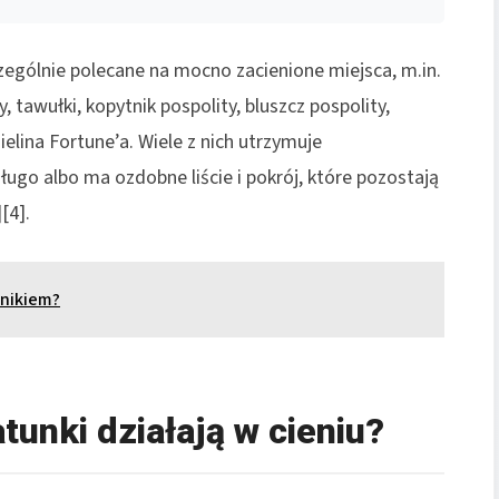
czególnie polecane na mocno zacienione miejsca, m.in.
y, tawułki, kopytnik pospolity, bluszcz pospolity,
ielina Fortune’a. Wiele z nich utrzymuje
ługo albo ma ozdobne liście i pokrój, które pozostają
[4].
dnikiem?
tunki działają w cieniu?