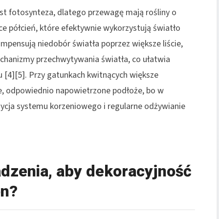
st fotosynteza, dlatego przewagę mają rośliny o
ce półcień, które efektywnie wykorzystują światło
ompensują niedobór światła poprzez większe liście,
mechanizmy przechwytywania światła, co ułatwia
u [4][5]. Przy gatunkach kwitnących większe
zne, odpowiednio napowietrzone podłoże, bo w
dycja systemu korzeniowego i regularne odżywianie
zenia, aby dekoracyjność
on?