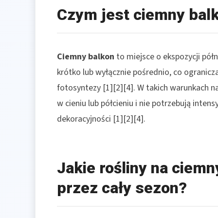
Czym jest ciemny balk
Ciemny balkon
to miejsce o ekspozycji półno
krótko lub wyłącznie pośrednio, co ogranicz
fotosyntezy [1][2][4]. W takich warunkach naj
w cieniu lub półcieniu i nie potrzebują inte
dekoracyjności [1][2][4].
Jakie rośliny na ciem
przez cały sezon?