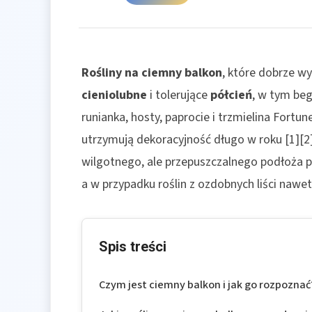
Rośliny na ciemny balkon
, które dobrze w
cieniolubne
i tolerujące
półcień
, w tym bego
runianka, hosty, paprocie i trzmielina Fortun
utrzymują dekoracyjność długo w roku [1][2
wilgotnego, ale przepuszczalnego podłoża po
a w przypadku roślin z ozdobnych liści nawet 
Spis treści
Czym jest ciemny balkon i jak go rozpoznać