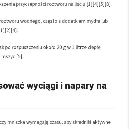
szenia przyczepności roztworu na liściu [1][4][5][8].
 roztworu wodnego, często z dodatkiem mydła lub
1][2][4].
sk po rozpuszczeniu około 20 g w 1 litrze ciepłej
 mszyc [5].
sować wyciągi i napary na
 czy mniszka wymagają czasu, aby składniki aktywne