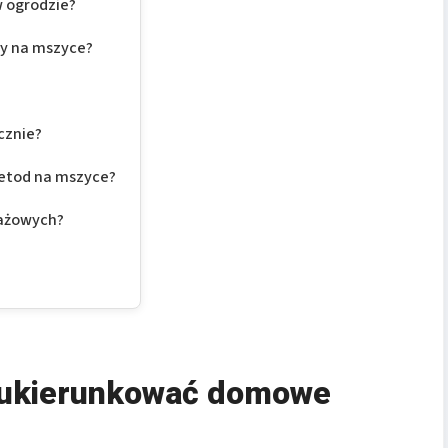
w ogrodzie?
ry na mszyce?
cznie?
etod na mszyce?
tażowych?
 ukierunkować domowe