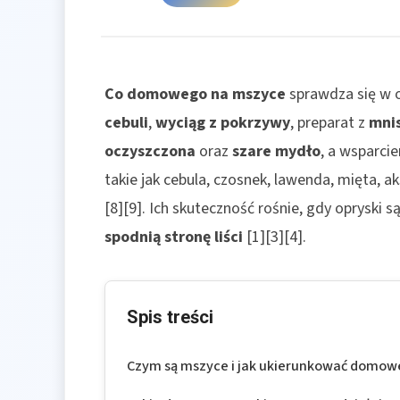
Co domowego na mszyce
sprawdza się w o
cebuli
,
wyciąg z pokrzywy
, preparat z
mnis
oczyszczona
oraz
szare mydło
, a wsparci
takie jak cebula, czosnek, lawenda, mięta, ak
[8][9]. Ich skuteczność rośnie, gdy opryski 
spodnią stronę liści
[1][3][4].
Spis treści
Czym są mszyce i jak ukierunkować domo