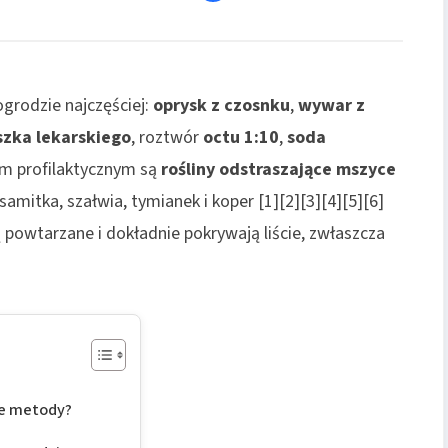
grodzie najczęściej:
oprysk z czosnku
,
wywar z
zka lekarskiego
, roztwór
octu 1:10
,
soda
em profilaktycznym są
rośliny odstraszające mszyce
samitka, szałwia, tymianek i koper [1][2][3][4][5][6]
są powtarzane i dokładnie pokrywają liście, zwłaszcza
we metody?