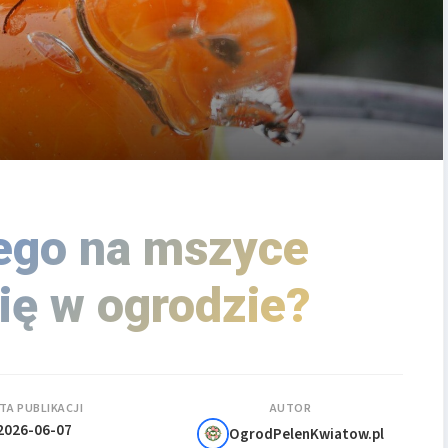
go na mszyce
ię w ogrodzie?
TA PUBLIKACJI
AUTOR
2026-06-07
OgrodPelenKwiatow.pl