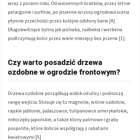
wraz z porami roku. Od wiosennych bratków, przez letnie
pelargonie i surfinie, po jesienne wrzosy ogrodowa scena
płynnie przechodzi przez kolejne odsłony barw [4].
Długokwitnące byliny jak jeżówka, rudbekia i werbena
podtrzymują kolor przez wiele miesięcy bez przerw [1].
Czy warto posadzić drzewa
ozdobne w ogrodzie frontowym?
Drzewa ozdobne porządkują widok od ulicy i podnoszą
rangę wejścia. Stosuje się tu magnolie, wiśnie ozdobne,
rajskie jabłonie, judaszowce, tulipanowce amerykańskie,
miłorzęby japońskie, a także klony palmowe i graby
pospolite, które dobrze współgrają z rabatami
kwiatowymi [5].