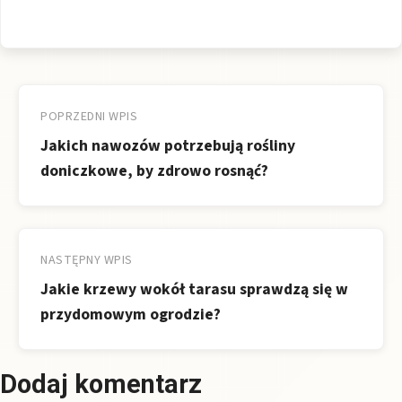
Nawigacja
wpisu
POPRZEDNI WPIS
Jakich nawozów potrzebują rośliny
doniczkowe, by zdrowo rosnąć?
NASTĘPNY WPIS
Jakie krzewy wokół tarasu sprawdzą się w
przydomowym ogrodzie?
Dodaj komentarz