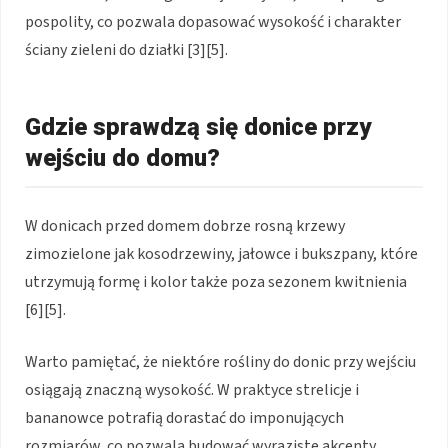
pospolity, co pozwala dopasować wysokość i charakter
ściany zieleni do działki [3][5].
Gdzie sprawdzą się donice przy
wejściu do domu?
W donicach przed domem dobrze rosną krzewy
zimozielone jak kosodrzewiny, jałowce i bukszpany, które
utrzymują formę i kolor także poza sezonem kwitnienia
[6][5].
Warto pamiętać, że niektóre rośliny do donic przy wejściu
osiągają znaczną wysokość. W praktyce strelicje i
bananowce potrafią dorastać do imponujących
rozmiarów, co pozwala budować wyraziste akcenty