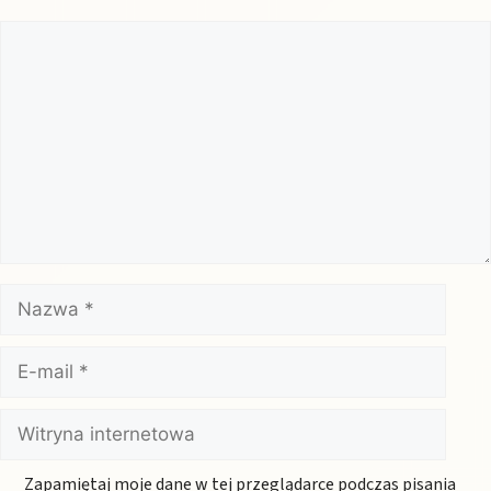
Komentarz
Nazwa
E-
mail
Witryna
internetowa
Zapamiętaj moje dane w tej przeglądarce podczas pisania