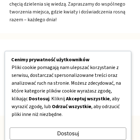
chęcią dzielenia się wiedzą. Zapraszamy do wspólnego
tworzenia miejsca, gdzie kwiaty i doświadczenia rosną
razem – każdego dnia!
Nawigacja
Cenimy prywatność użytkowników
Pliki cookie pomagają nam ulepszać korzystanie z
O nas
serwisu, dostarczać spersonalizowane treści oraz
Kontakt
analizować ruch na stronie. Możesz zdecydować, na
które kategorie plików cookie wyrażasz zgodę,
Mapa strony
klikając
Dostosuj
. Kliknij
Akceptuj wszystkie
, aby
Polityka prywatności
wyrazić zgodę, lub
Odrzuć wszystkie
, aby odrzucić
pliki inne niż niezbędne.
Dostosuj