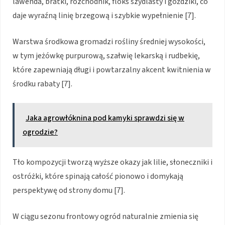
lawenda, bratki, rozchodnik, floks szydlasty i goździki, co
daje wyraźną linię brzegową i szybkie wypełnienie [7].
Warstwa środkowa gromadzi rośliny średniej wysokości,
w tym jeżówkę purpurową, szałwię lekarską i rudbekię,
które zapewniają długi i powtarzalny akcent kwitnienia w
środku rabaty [7].
Jaka agrowłóknina pod kamyki sprawdzi się w
ogrodzie?
Tło kompozycji tworzą wyższe okazy jak lilie, słoneczniki i
ostróżki, które spinają całość pionowo i domykają
perspektywę od strony domu [7].
W ciągu sezonu frontowy ogród naturalnie zmienia się