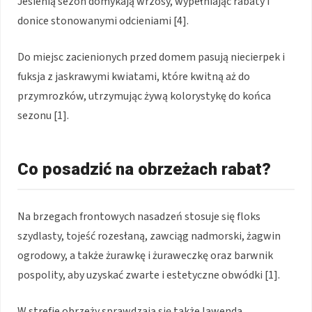
Jesienią sezon domykają wrzosy, wypełniając rabaty i
donice stonowanymi odcieniami [4].
Do miejsc zacienionych przed domem pasują niecierpek i
fuksja z jaskrawymi kwiatami, które kwitną aż do
przymrozków, utrzymując żywą kolorystykę do końca
sezonu [1].
Co posadzić na obrzeżach rabat?
Na brzegach frontowych nasadzeń stosuje się floks
szydlasty, tojeść rozesłaną, zawciąg nadmorski, żagwin
ogrodowy, a także żurawkę i żuraweczkę oraz barwnik
pospolity, aby uzyskać zwarte i estetyczne obwódki [1].
W strefie obrzeży sprawdzają się także lawenda,