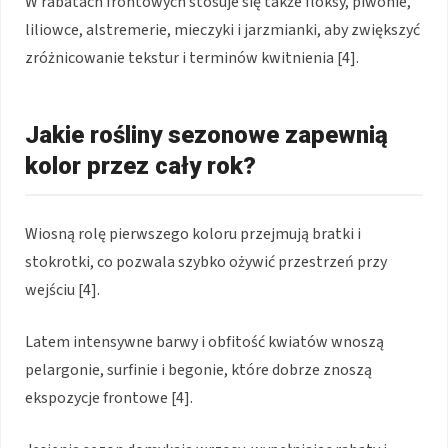
W rabatach frontowych stosuje się także floksy, piwonie,
liliowce, alstremerie, mieczyki i jarzmianki, aby zwiększyć
zróżnicowanie tekstur i terminów kwitnienia [4].
Jakie rośliny sezonowe zapewnią
kolor przez cały rok?
Wiosną rolę pierwszego koloru przejmują bratki i
stokrotki, co pozwala szybko ożywić przestrzeń przy
wejściu [4].
Latem intensywne barwy i obfitość kwiatów wnoszą
pelargonie, surfinie i begonie, które dobrze znoszą
ekspozycje frontowe [4].