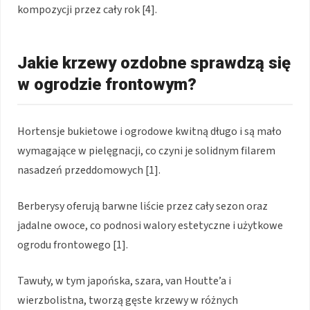
kompozycji przez cały rok [4].
Jakie krzewy ozdobne sprawdzą się
w ogrodzie frontowym?
Hortensje bukietowe i ogrodowe kwitną długo i są mało
wymagające w pielęgnacji, co czyni je solidnym filarem
nasadzeń przeddomowych [1].
Berberysy oferują barwne liście przez cały sezon oraz
jadalne owoce, co podnosi walory estetyczne i użytkowe
ogrodu frontowego [1].
Tawuły, w tym japońska, szara, van Houtte’a i
wierzbolistna, tworzą gęste krzewy w różnych