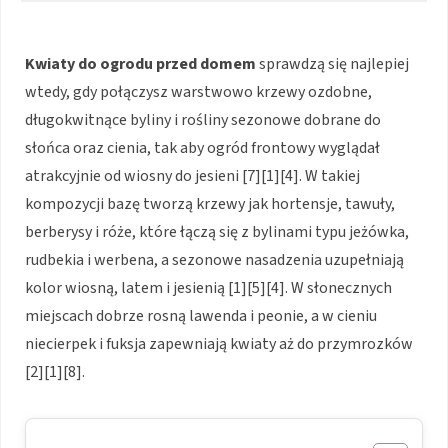
Kwiaty do ogrodu przed domem
sprawdzą się najlepiej
wtedy, gdy połączysz warstwowo krzewy ozdobne,
długokwitnące byliny i rośliny sezonowe dobrane do
słońca oraz cienia, tak aby ogród frontowy wyglądał
atrakcyjnie od wiosny do jesieni [7][1][4]. W takiej
kompozycji bazę tworzą krzewy jak hortensje, tawuły,
berberysy i róże, które łączą się z bylinami typu jeżówka,
rudbekia i werbena, a sezonowe nasadzenia uzupełniają
kolor wiosną, latem i jesienią [1][5][4]. W słonecznych
miejscach dobrze rosną lawenda i peonie, a w cieniu
niecierpek i fuksja zapewniają kwiaty aż do przymrozków
[2][1][8].