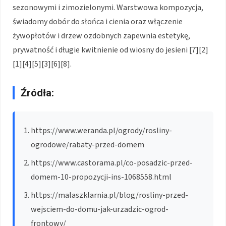
sezonowymi i zimozielonymi. Warstwowa kompozycja,
świadomy dobór do słońca i cienia oraz włączenie
żywopłotów i drzew ozdobnych zapewnia estetykę,
prywatność i długie kwitnienie od wiosny do jesieni [7][2]
[1][4][5][3][6][8].
Źródła:
https://www.weranda.pl/ogrody/rosliny-
ogrodowe/rabaty-przed-domem
https://www.castorama.pl/co-posadzic-przed-
domem-10-propozycji-ins-1068558.html
https://malaszklarnia.pl/blog/rosliny-przed-
wejsciem-do-domu-jak-urzadzic-ogrod-
frontowy/