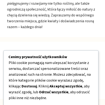
pielęgnujemy i rozwijamy
nie tylko rośliny, ale także
ogrodniczą społeczność, która łączy miłość do natury z
chęcią dzielenia się wiedzą. Zapraszamy do wspólnego
tworzenia miejsca, gdzie kwiaty i doświadczenia rosną
razem – każdego dnia!
Nawigacja
Cenimy prywatność użytkowników
Pliki cookie pomagają nam ulepszać korzystanie z
O nas
serwisu, dostarczać spersonalizowane treści oraz
Kontakt
analizować ruch na stronie. Możesz zdecydować, na
które kategorie plików cookie wyrażasz zgodę,
Mapa strony
klikając
Dostosuj
. Kliknij
Akceptuj wszystkie
, aby
Polityka prywatności
wyrazić zgodę, lub
Odrzuć wszystkie
, aby odrzucić
pliki inne niż niezbędne.