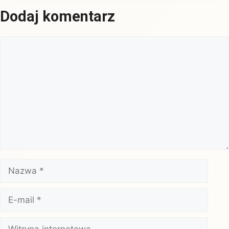
Dodaj komentarz
Komentarz
Nazwa
E-
mail
Witryna