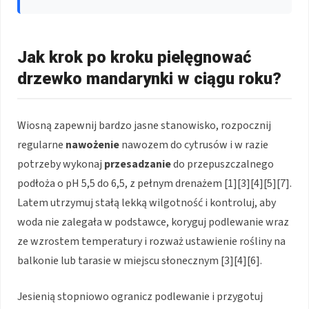
Jak krok po kroku pielęgnować
drzewko mandarynki w ciągu roku?
Wiosną zapewnij bardzo jasne stanowisko, rozpocznij
regularne
nawożenie
nawozem do cytrusów i w razie
potrzeby wykonaj
przesadzanie
do przepuszczalnego
podłoża o pH 5,5 do 6,5, z pełnym drenażem [1][3][4][5][7].
Latem utrzymuj stałą lekką wilgotność i kontroluj, aby
woda nie zalegała w podstawce, koryguj podlewanie wraz
ze wzrostem temperatury i rozważ ustawienie rośliny na
balkonie lub tarasie w miejscu słonecznym [3][4][6].
Jesienią stopniowo ogranicz podlewanie i przygotuj