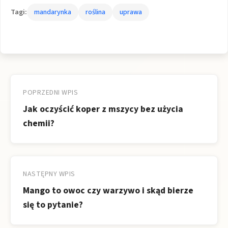
Tagi:
mandarynka
roślina
uprawa
Nawigacja
wpisu
POPRZEDNI WPIS
Jak oczyścić koper z mszycy bez użycia
chemii?
NASTĘPNY WPIS
Mango to owoc czy warzywo i skąd bierze
się to pytanie?