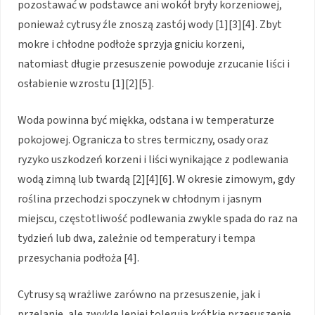
pozostawać w podstawce ani wokół bryły korzeniowej,
ponieważ cytrusy źle znoszą zastój wody [1][3][4]. Zbyt
mokre i chłodne podłoże sprzyja gniciu korzeni,
natomiast długie przesuszenie powoduje zrzucanie liści i
osłabienie wzrostu [1][2][5].
Woda powinna być miękka, odstana i w temperaturze
pokojowej. Ogranicza to stres termiczny, osady oraz
ryzyko uszkodzeń korzeni i liści wynikające z podlewania
wodą zimną lub twardą [2][4][6]. W okresie zimowym, gdy
roślina przechodzi spoczynek w chłodnym i jasnym
miejscu, częstotliwość podlewania zwykle spada do raz na
tydzień lub dwa, zależnie od temperatury i tempa
przesychania podłoża [4].
Cytrusy są wrażliwe zarówno na przesuszenie, jak i
przelanie, ale zwykle lepiej tolerują krótkie przesuszenie