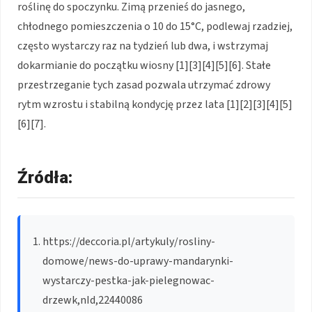
roślinę do spoczynku. Zimą przenieś do jasnego,
chłodnego pomieszczenia o 10 do 15°C, podlewaj rzadziej,
często wystarczy raz na tydzień lub dwa, i wstrzymaj
dokarmianie do początku wiosny [1][3][4][5][6]. Stałe
przestrzeganie tych zasad pozwala utrzymać zdrowy
rytm wzrostu i stabilną kondycję przez lata [1][2][3][4][5]
[6][7].
Źródła:
https://deccoria.pl/artykuly/rosliny-
domowe/news-do-uprawy-mandarynki-
wystarczy-pestka-jak-pielegnowac-
drzewk,nId,22440086