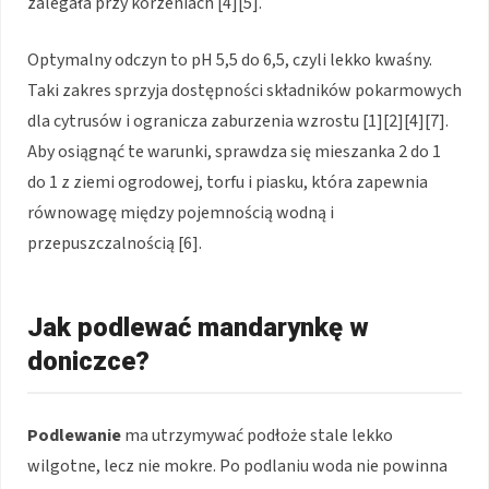
zalegała przy korzeniach [4][5].
Optymalny odczyn to pH 5,5 do 6,5, czyli lekko kwaśny.
Taki zakres sprzyja dostępności składników pokarmowych
dla cytrusów i ogranicza zaburzenia wzrostu [1][2][4][7].
Aby osiągnąć te warunki, sprawdza się mieszanka 2 do 1
do 1 z ziemi ogrodowej, torfu i piasku, która zapewnia
równowagę między pojemnością wodną i
przepuszczalnością [6].
Jak podlewać mandarynkę w
doniczce?
Podlewanie
ma utrzymywać podłoże stale lekko
wilgotne, lecz nie mokre. Po podlaniu woda nie powinna