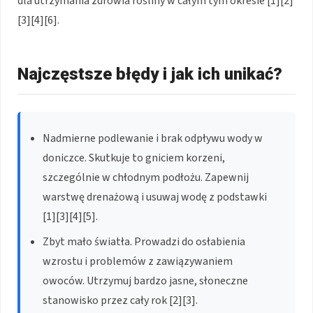
dla utrzymania zdrowia rośliny w całym tym okresie [1][2]
[3][4][6].
Najczęstsze błędy i jak ich unikać?
Nadmierne podlewanie i brak odpływu wody w
doniczce. Skutkuje to gniciem korzeni,
szczególnie w chłodnym podłożu. Zapewnij
warstwę drenażową i usuwaj wodę z podstawki
[1][3][4][5].
Zbyt mało światła. Prowadzi do osłabienia
wzrostu i problemów z zawiązywaniem
owoców. Utrzymuj bardzo jasne, słoneczne
stanowisko przez cały rok [2][3].