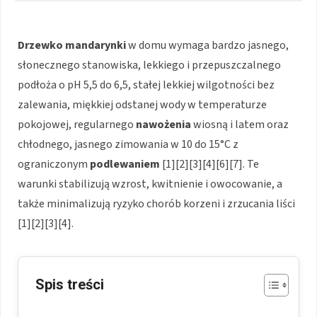
Drzewko mandarynki
w domu wymaga bardzo jasnego,
słonecznego stanowiska, lekkiego i przepuszczalnego
podłoża o pH 5,5 do 6,5, stałej lekkiej wilgotności bez
zalewania, miękkiej odstanej wody w temperaturze
pokojowej, regularnego
nawożenia
wiosną i latem oraz
chłodnego, jasnego zimowania w 10 do 15°C z
ograniczonym
podlewaniem
[1][2][3][4][6][7]. Te
warunki stabilizują wzrost, kwitnienie i owocowanie, a
także minimalizują ryzyko chorób korzeni i zrzucania liści
[1][2][3][4].
Spis treści