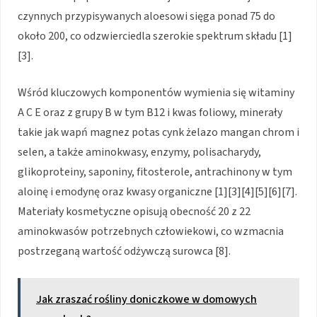
czynnych przypisywanych aloesowi sięga ponad 75 do
około 200, co odzwierciedla szerokie spektrum składu [1]
[3].
Wśród kluczowych komponentów wymienia się witaminy
A C E oraz z grupy B w tym B12 i kwas foliowy, minerały
takie jak wapń magnez potas cynk żelazo mangan chrom i
selen, a także aminokwasy, enzymy, polisacharydy,
glikoproteiny, saponiny, fitosterole, antrachinony w tym
aloinę i emodynę oraz kwasy organiczne [1][3][4][5][6][7].
Materiały kosmetyczne opisują obecność 20 z 22
aminokwasów potrzebnych człowiekowi, co wzmacnia
postrzeganą wartość odżywczą surowca [8].
Jak zraszać rośliny doniczkowe w domowych