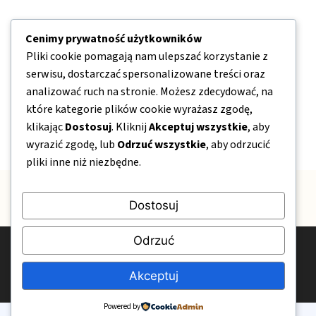
Nawigacja
Cenimy prywatność użytkowników
Pliki cookie pomagają nam ulepszać korzystanie z
O nas
serwisu, dostarczać spersonalizowane treści oraz
analizować ruch na stronie. Możesz zdecydować, na
Kontakt
które kategorie plików cookie wyrażasz zgodę,
Mapa strony
klikając
Dostosuj
. Kliknij
Akceptuj wszystkie
, aby
Polityka prywatności
wyrazić zgodę, lub
Odrzuć wszystkie
, aby odrzucić
pliki inne niż niezbędne.
Dostosuj
Odrzuć
© 2026 OgrodPelenKwiatow.pl
Polityka prywatności
Kontakt
O nas
Akceptuj
Powered by