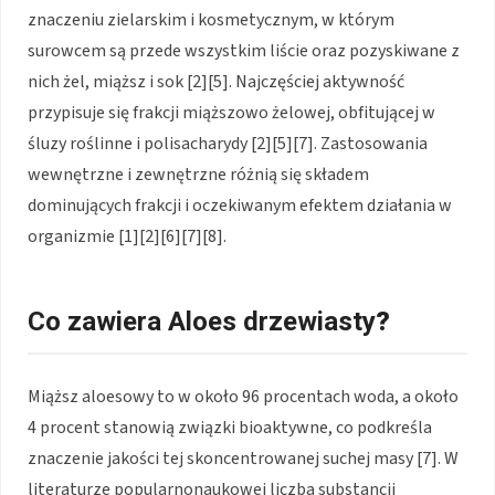
znaczeniu zielarskim i kosmetycznym, w którym
surowcem są przede wszystkim liście oraz pozyskiwane z
nich żel, miąższ i sok [2][5]. Najczęściej aktywność
przypisuje się frakcji miąższowo żelowej, obfitującej w
śluzy roślinne i polisacharydy [2][5][7]. Zastosowania
wewnętrzne i zewnętrzne różnią się składem
dominujących frakcji i oczekiwanym efektem działania w
organizmie [1][2][6][7][8].
Co zawiera
Aloes drzewiasty
?
Miąższ aloesowy to w około 96 procentach woda, a około
4 procent stanowią związki bioaktywne, co podkreśla
znaczenie jakości tej skoncentrowanej suchej masy [7]. W
literaturze popularnonaukowej liczba substancji