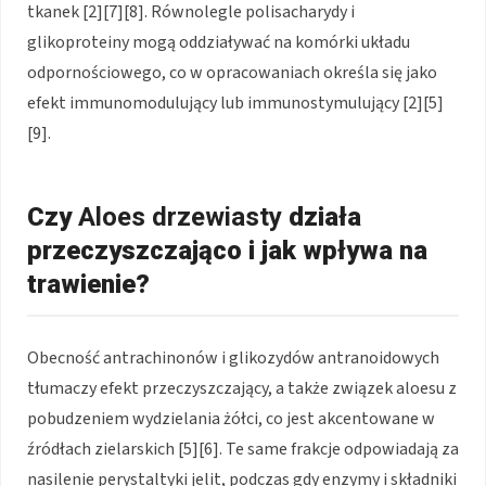
tkanek [2][7][8]. Równolegle polisacharydy i
glikoproteiny mogą oddziaływać na komórki układu
odpornościowego, co w opracowaniach określa się jako
efekt immunomodulujący lub immunostymulujący [2][5]
[9].
Czy
Aloes drzewiasty
działa
przeczyszczająco i jak wpływa na
trawienie?
Obecność antrachinonów i glikozydów antranoidowych
tłumaczy efekt przeczyszczający, a także związek aloesu z
pobudzeniem wydzielania żółci, co jest akcentowane w
źródłach zielarskich [5][6]. Te same frakcje odpowiadają za
nasilenie perystaltyki jelit, podczas gdy enzymy i składniki