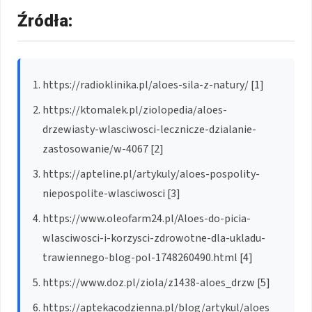
Źródła:
https://radioklinika.pl/aloes-sila-z-natury/ [1]
https://ktomalek.pl/ziolopedia/aloes-
drzewiasty-wlasciwosci-lecznicze-dzialanie-
zastosowanie/w-4067 [2]
https://apteline.pl/artykuly/aloes-pospolity-
niepospolite-wlasciwosci [3]
https://www.oleofarm24.pl/Aloes-do-picia-
wlasciwosci-i-korzysci-zdrowotne-dla-ukladu-
trawiennego-blog-pol-1748260490.html [4]
https://www.doz.pl/ziola/z1438-aloes_drzw [5]
https://aptekacodzienna.pl/blog/artykul/aloes