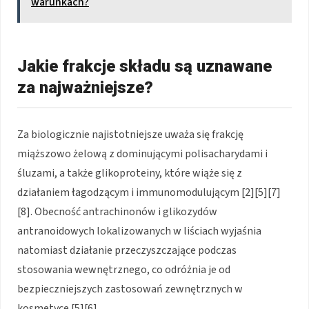
warunkach?
Jakie frakcje składu są uznawane
za najważniejsze?
Za biologicznie najistotniejsze uważa się frakcję
miąższowo żelową z dominującymi polisacharydami i
śluzami, a także glikoproteiny, które wiąże się z
działaniem łagodzącym i immunomodulującym [2][5][7]
[8]. Obecność antrachinonów i glikozydów
antranoidowych lokalizowanych w liściach wyjaśnia
natomiast działanie przeczyszczające podczas
stosowania wewnętrznego, co odróżnia je od
bezpieczniejszych zastosowań zewnętrznych w
kosmetyce [5][6].