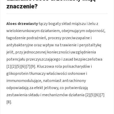
znaczenie?
Aloes drzewiasty
łączy bogaty skład miąższu i żelu z
wielokierunkowym działaniem, obejmującym odporność,
łagodzenie podrażnień, procesy przeciwzapalne i
antybakteryjne oraz wpływ na trawienie i perystaltykę
jelit, przy jednoczesnej konieczności uwzględnienia
potencjału przeczyszczającego i zasad bezpieczeństwa
[1][2][5][6][7][9]. Kluczowa rola polisacharydów i
glikoprotein tłumaczy właściwości osłonowe i
immunomodulujące, natomiast antrachinony
odpowiadają za efekt jelitowy, co potwierdzają
zestawienia składu i mechanizmów działania [2][5][6][7]
[8].