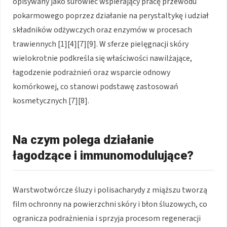
opisywany jako surowiec wspierający pracę przewodu
pokarmowego poprzez działanie na perystaltykę i udział
składników odżywczych oraz enzymów w procesach
trawiennych [1][4][7][9]. W sferze pielęgnacji skóry
wielokrotnie podkreśla się właściwości nawilżające,
łagodzenie podrażnień oraz wsparcie odnowy
komórkowej, co stanowi podstawę zastosowań
kosmetycznych [7][8].
Na czym polega działanie
łagodzące i immunomodulujące?
Warstwotwórcze śluzy i polisacharydy z miąższu tworzą
film ochronny na powierzchni skóry i błon śluzowych, co
ogranicza podrażnienia i sprzyja procesom regeneracji