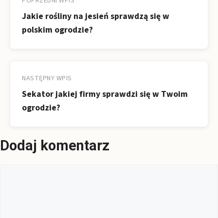
wpisu
POPRZEDNI WPIS
Jakie rośliny na jesień sprawdzą się w
polskim ogrodzie?
NASTĘPNY WPIS
Sekator jakiej firmy sprawdzi się w Twoim
ogrodzie?
Dodaj komentarz
Komentarz