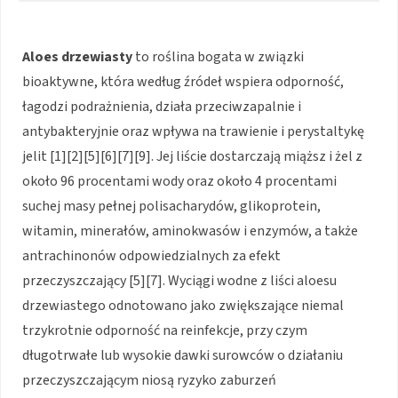
Aloes drzewiasty
to roślina bogata w związki
bioaktywne, która według źródeł wspiera odporność,
łagodzi podrażnienia, działa przeciwzapalnie i
antybakteryjnie oraz wpływa na trawienie i perystaltykę
jelit [1][2][5][6][7][9]. Jej liście dostarczają miąższ i żel z
około 96 procentami wody oraz około 4 procentami
suchej masy pełnej polisacharydów, glikoprotein,
witamin, minerałów, aminokwasów i enzymów, a także
antrachinonów odpowiedzialnych za efekt
przeczyszczający [5][7]. Wyciągi wodne z liści aloesu
drzewiastego odnotowano jako zwiększające niemal
trzykrotnie odporność na reinfekcje, przy czym
długotrwałe lub wysokie dawki surowców o działaniu
przeczyszczającym niosą ryzyko zaburzeń