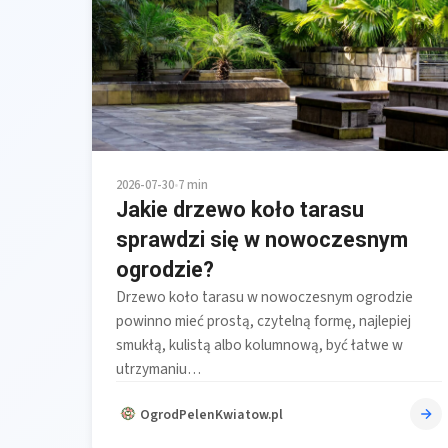
2026-07-30
•
7 min
Jakie drzewo koło tarasu
sprawdzi się w nowoczesnym
ogrodzie?
Drzewo koło tarasu w nowoczesnym ogrodzie
powinno mieć prostą, czytelną formę, najlepiej
smukłą, kulistą albo kolumnową, być łatwe w
utrzymaniu…
OgrodPelenKwiatow.pl