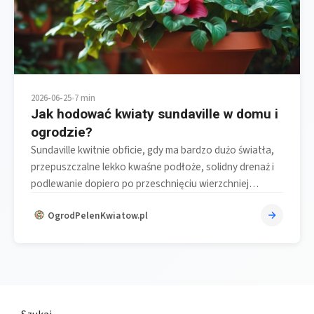
2026-06-25
•
7 min
Jak hodować kwiaty sundaville w domu i
ogrodzie?
Sundaville kwitnie obficie, gdy ma bardzo dużo światła,
przepuszczalne lekko kwaśne podłoże, solidny drenaż i
podlewanie dopiero po przeschnięciu wierzchniej…
OgrodPelenKwiatow.pl