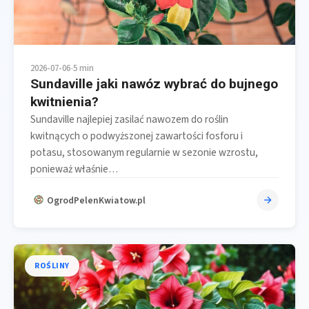
2026-07-06
•
5 min
Sundaville jaki nawóz wybrać do bujnego
kwitnienia?
Sundaville najlepiej zasilać nawozem do roślin
kwitnących o podwyższonej zawartości fosforu i
potasu, stosowanym regularnie w sezonie wzrostu,
ponieważ właśnie…
OgrodPelenKwiatow.pl
ROŚLINY