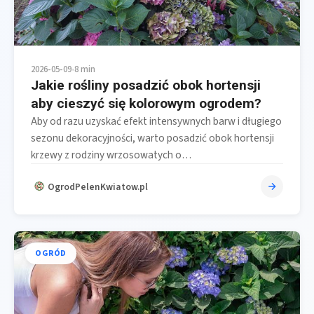
2026-05-09
•
8 min
Jakie rośliny posadzić obok hortensji
aby cieszyć się kolorowym ogrodem?
Aby od razu uzyskać efekt intensywnych barw i długiego
sezonu dekoracyjności, warto posadzić obok hortensji
krzewy z rodziny wrzosowatych o…
OgrodPelenKwiatow.pl
OGRÓD