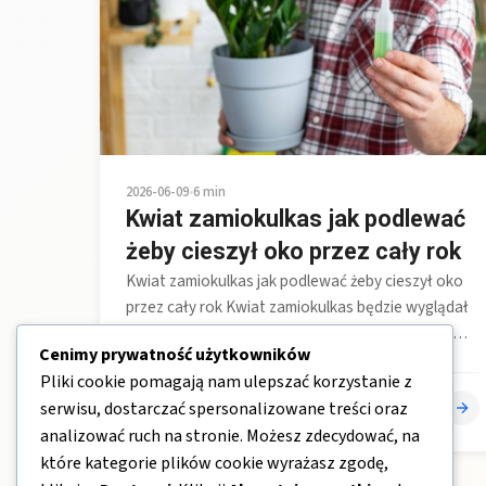
2026-06-09
•
6 min
Kwiat zamiokulkas jak podlewać
żeby cieszył oko przez cały rok
Kwiat zamiokulkas jak podlewać żeby cieszył oko
przez cały rok Kwiat zamiokulkas będzie wyglądał
świetnie, jeśli zastosujesz zasadę jak podlewać:…
Cenimy prywatność użytkowników
Pliki cookie pomagają nam ulepszać korzystanie z
serwisu, dostarczać spersonalizowane treści oraz
OgrodPelenKwiatow.pl
analizować ruch na stronie. Możesz zdecydować, na
które kategorie plików cookie wyrażasz zgodę,
← Poprzednie
1
2
3
4
Następne →