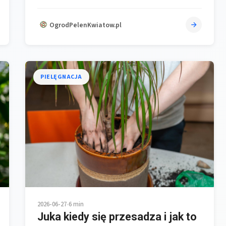
OgrodPelenKwiatow.pl
PIELĘGNACJA
2026-06-27
•
6 min
Juka kiedy się przesadza i jak to