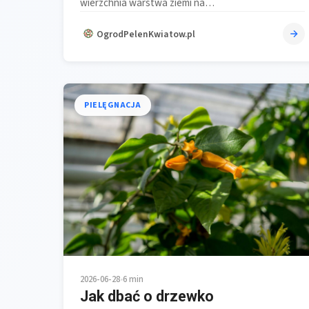
wierzchnia warstwa ziemi na…
OgrodPelenKwiatow.pl
PIELĘGNACJA
2026-06-28
•
6 min
Jak dbać o drzewko