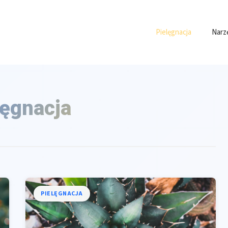
Pielęgnacja
Narz
lęgnacja
PIELĘGNACJA